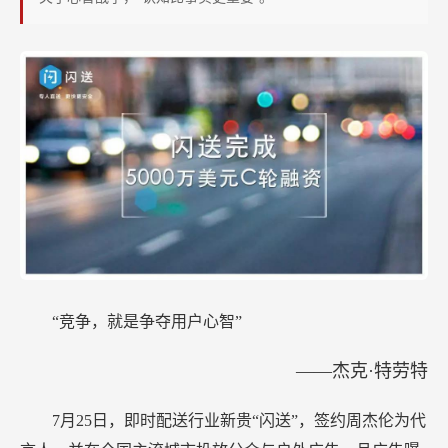
“闪
送”
却
拥
有
99%
的
胜
算！
“竞争，就是争夺用户心智”
——杰克·特劳特
7月25日，即时配送行业新贵“闪送”，签约周杰伦为代