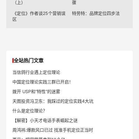
（上）
骤
《定位》作者谈25个营销误
特劳特：品牌定位四步法
区
全站热门文章
当信鸽行业遇上定位理论
中国定位理论实践三群已开启！
拨开 USP和“特性”的迷雾
天图投资冯卫东：我踩过的定位实践4大坑
什么是定位理论？
【解密】小天才电话手表崛起之谜
周鸿祎:爆款风口已过 找准手机定位正当时