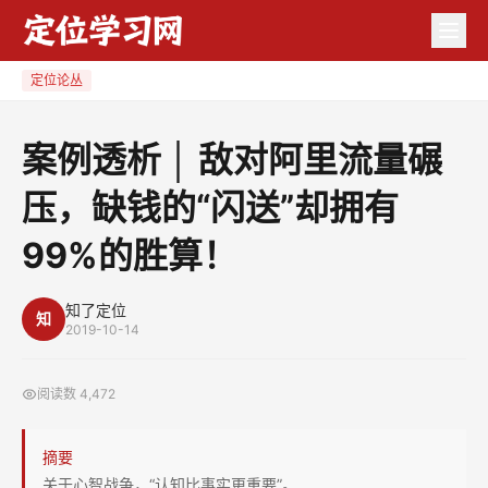
案
例
透
定位论丛
析
│
案例透析 │ 敌对阿里流量碾
敌
压，缺钱的“闪送”却拥有
对
阿
99%的胜算！
里
流
知了定位
量
知
2019-10-14
碾
压，
阅读数
4,472
缺
钱
摘要
的
关于心智战争，“认知比事实更重要”。