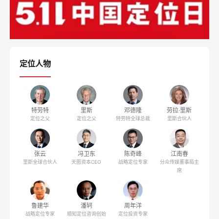
定位人物
特劳特
里斯
邓德隆
劳拉·里斯
定位之父
定位之父
特劳特全球总裁
里斯合伙人
张云
冯卫东
陈奇峰
江南春
里斯全球合伙人
天图资本CEO
战略定位专家
分众传媒董事局主
席
鲁建华
潘轲
周年洋
战略定位专家
顺知定位咨询创始
定位投资专家