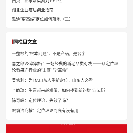
西贝：把家常菜卖到10个亿
湖北企业疫后创业指南
雅迪“更高端”定位如何落地（二）
同栏目文章
一整根的“根本问题”，不是产品，是名字
喜之郎VS溜溜梅：一场经典的新老品类对决 ——从定位理
论看果冻行业的“山寨”与“革命”
吴修利：为1亿山东人重新定位，山东人必看
辛敏琦：生意越来越难做，如何找到新的增长市场？
陈奇峰：定位理论，失效了吗？
跟俞浩商榷：定位理论到底有没有用