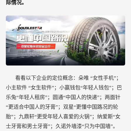
际情况。
看看以下企业的定位概念：朵唯 “女性手机”；
小主软件 “女生软件”；小赢钱包“年轻人钱包”；巴
乐兔“年轻人租房”；圆通“中国人的快递”；两面针
“更适合中国人的牙膏”；双星“更懂中国路况的轮
胎”；九鼎轩“更受年轻人喜爱的火锅”；纳爱斯“女
士牙膏和男士牙膏”；久诺外墙漆“只为中国墙”。