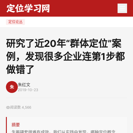
研
究
了
定位论丛
近
20
研究了近20年“群体定位”案
年
例，发现很多企业连第1步都
“群
体
做错了
定
位”
朱红文
案
朱
2019-10-23
例，
发
阅读数
4,566
现
很
摘要
多
生搬硬套很难有成效。我们从实践中发现，哪种定位概念