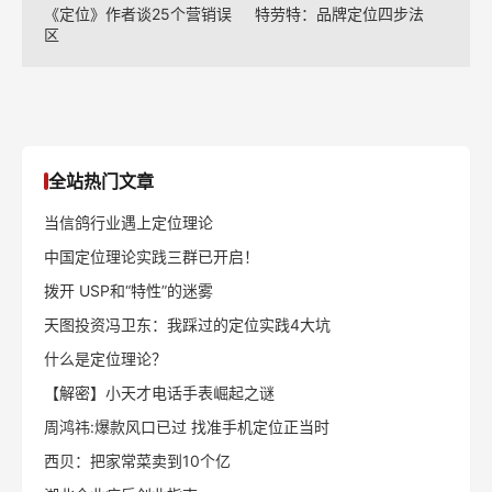
《定位》作者谈25个营销误
特劳特：品牌定位四步法
区
全站热门文章
当信鸽行业遇上定位理论
中国定位理论实践三群已开启！
拨开 USP和“特性”的迷雾
天图投资冯卫东：我踩过的定位实践4大坑
什么是定位理论？
【解密】小天才电话手表崛起之谜
周鸿祎:爆款风口已过 找准手机定位正当时
西贝：把家常菜卖到10个亿