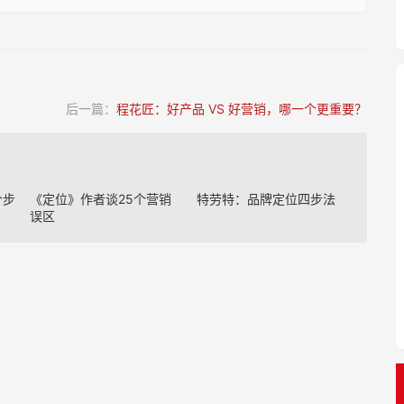
后一篇：
程花匠：好产品 VS 好营销，哪一个更重要？
个步
《定位》作者谈25个营销
特劳特：品牌定位四步法
误区