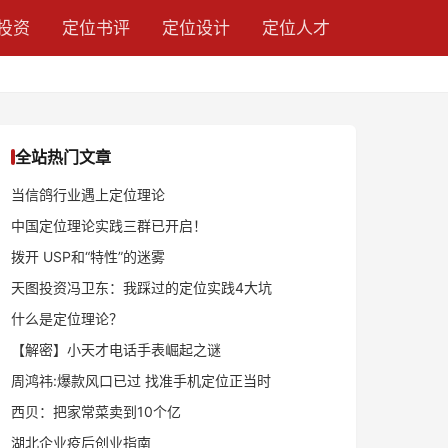
投资
定位书评
定位设计
定位人才
全站热门文章
当信鸽行业遇上定位理论
中国定位理论实践三群已开启！
拨开 USP和“特性”的迷雾
天图投资冯卫东：我踩过的定位实践4大坑
什么是定位理论？
【解密】小天才电话手表崛起之谜
周鸿祎:爆款风口已过 找准手机定位正当时
西贝：把家常菜卖到10个亿
湖北企业疫后创业指南