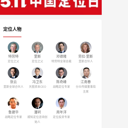
定位人物
特劳特
里斯
邓德隆
劳拉·里斯
定位之父
定位之父
特劳特全球总裁
里斯合伙人
张云
冯卫东
陈奇峰
江南春
里斯全球合伙人
天图资本CEO
战略定位专家
分众传媒董事局
主席
鲁建华
潘轲
周年洋
战略定位专家
顺知定位咨询创
定位投资专家
始人