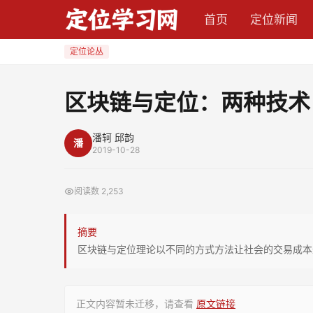
区
首页
定位新闻
块
链
定位论丛
与
定
区块链与定位：两种技术
位：
两
潘轲 邱韵
潘
种
2019-10-28
技
术，
阅读数
2,253
一
个
摘要
目
区块链与定位理论以不同的方式方法让社会的交易成本
标
正文内容暂未迁移，请查看
原文链接