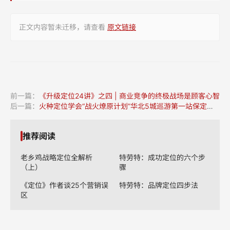
正文内容暂未迁移，请查看
原文链接
前一篇：
《升级定位24讲》之四 | 商业竞争的终极战场是顾客心智
后一篇：
火种定位学会“战火燎原计划”华北5城巡游第一站保定站圆满落幕
推荐阅读
老乡鸡战略定位全解析
特劳特：成功定位的六个步
（上）
骤
《定位》作者谈25个营销误
特劳特：品牌定位四步法
区