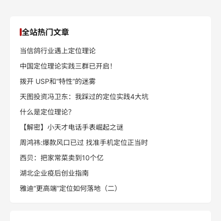
全站热门文章
当信鸽行业遇上定位理论
中国定位理论实践三群已开启！
拨开 USP和“特性”的迷雾
天图投资冯卫东：我踩过的定位实践4大坑
什么是定位理论？
【解密】小天才电话手表崛起之谜
周鸿祎:爆款风口已过 找准手机定位正当时
西贝：把家常菜卖到10个亿
湖北企业疫后创业指南
雅迪“更高端”定位如何落地（二）