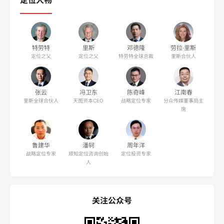
特劳特
里斯
邓德隆
劳拉·里斯
定位之父
定位之父
特劳特全球总裁
里斯合伙人
张云
冯卫东
陈奇峰
江南春
里斯全球合伙人
天图资本CEO
战略定位专家
分众传媒董事局主
席
鲁建华
潘轲
周年洋
战略定位专家
顺知定位咨询创始
定位投资专家
人
关注公众号