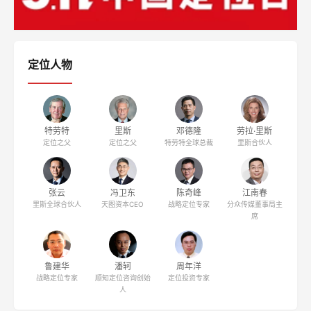
定位人物
特劳特
里斯
邓德隆
劳拉·里斯
定位之父
定位之父
特劳特全球总裁
里斯合伙人
张云
冯卫东
陈奇峰
江南春
里斯全球合伙人
天图资本CEO
战略定位专家
分众传媒董事局主
席
鲁建华
潘轲
周年洋
战略定位专家
顺知定位咨询创始
定位投资专家
人