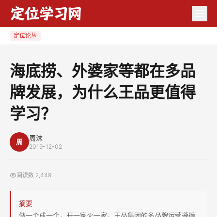
海
底
捞、
定位论丛
外
婆
海底捞、外婆家等都在多品
家
牌发展，为什么王品更值得
等
都
学习？
在
多
周沫
品
周
2019-12-02
牌
发
阅读数
2,449
展，
为
摘要
什
做一个成一个，开一家火一家，王品集团的多品牌运营遵循