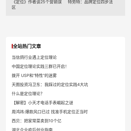
《定位》作者谈25个营销误
特劳特：品牌定位四步法
区
全站热门文章
当信鸽行业遇上定位理论
中国定位理论实践三群已开启！
拨开 USP和“特性”的迷雾
天图投资冯卫东：我踩过的定位实践4大坑
什么是定位理论？
【解密】小天才电话手表崛起之谜
周鸿祎:爆款风口已过 找准手机定位正当时
西贝：把家常菜卖到10个亿
湖北企业疫后创业指南