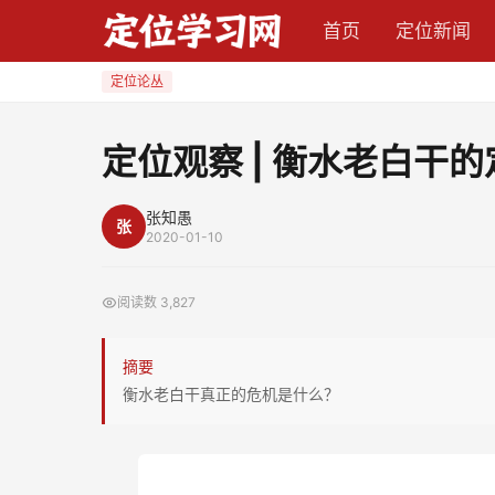
定
首页
定位新闻
位
观
定位论丛
察
|
定位观察 | 衡水老白干
衡
水
张知愚
张
老
2020-01-10
白
干
阅读数
3,827
的
定
摘要
位
衡水老白干真正的危机是什么？
与
隐
忧