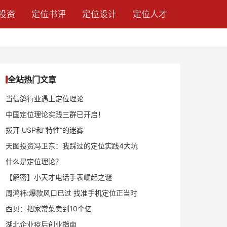
投资
定位书评
定位设计
定位人才
全站热门文章
当信鸽行业遇上定位理论
中国定位理论实践三群已开启！
拨开 USP和“特性”的迷雾
天图投资冯卫东：我踩过的定位实践4大坑
什么是定位理论？
【解密】小天才电话手表崛起之谜
周鸿祎:爆款风口已过 找准手机定位正当时
西贝：把家常菜卖到10个亿
湖北企业疫后创业指南