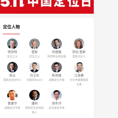
定位人物
特劳特
里斯
邓德隆
劳拉·里斯
定位之父
定位之父
特劳特全球总裁
里斯合伙人
张云
冯卫东
陈奇峰
江南春
里斯全球合伙人
天图资本CEO
战略定位专家
分众传媒董事局
主席
鲁建华
潘轲
周年洋
战略定位专家
顺知定位咨询创
定位投资专家
始人