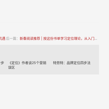
机遇
后一篇：
新春阅读推荐 | 按这份书单学习定位理论，从入门到精通全掌握！
个步
《定位》作者谈25个营销
特劳特：品牌定位四步法
误区