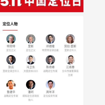
定位人物
特劳特
里斯
邓德隆
劳拉·里斯
定位之父
定位之父
特劳特全球总裁
里斯合伙人
张云
冯卫东
陈奇峰
江南春
里斯全球合伙人
天图资本CEO
战略定位专家
分众传媒董事局
主席
鲁建华
潘轲
周年洋
战略定位专家
顺知定位咨询创
定位投资专家
始人