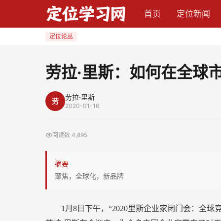
劳
首页
定位新闻
拉
·
定位论丛
里
斯：
劳拉·里斯：如何在全球
如
何
劳拉·里斯
劳
在
2020-01-16
全
球
阅读数
4,895
市
场
摘要
打
聚焦，全球化，新品牌
造
成
1月8日下午，“2020里斯企业家闭门会：全
功