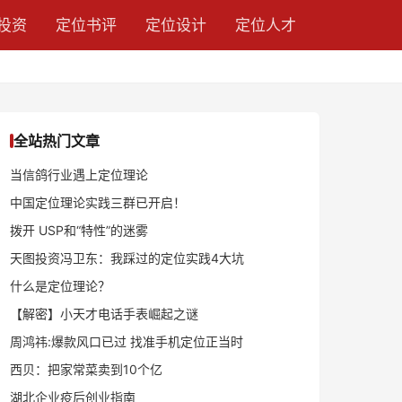
投资
定位书评
定位设计
定位人才
全站热门文章
当信鸽行业遇上定位理论
中国定位理论实践三群已开启！
拨开 USP和“特性”的迷雾
天图投资冯卫东：我踩过的定位实践4大坑
什么是定位理论？
【解密】小天才电话手表崛起之谜
周鸿祎:爆款风口已过 找准手机定位正当时
西贝：把家常菜卖到10个亿
湖北企业疫后创业指南