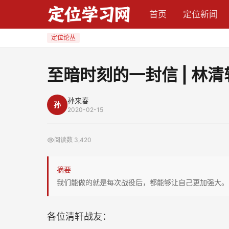
至
首页
定位新闻
暗
时
定位论丛
刻
的
至暗时刻的一封信 | 林
一
封
孙来春
孙
信
2020-02-15
|
林
阅读数
3,420
清
轩
摘要
孙
我们能做的就是每次战役后，都能够让自己更加强大。
来
春
各位清轩战友：
致