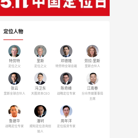
定位人物
特劳特
里斯
邓德隆
劳拉·里斯
定位之父
定位之父
特劳特全球总裁
里斯合伙人
张云
冯卫东
陈奇峰
江南春
里斯全球合伙人
天图资本CEO
战略定位专家
分众传媒董事局
主席
鲁建华
潘轲
周年洋
战略定位专家
顺知定位咨询创
定位投资专家
始人