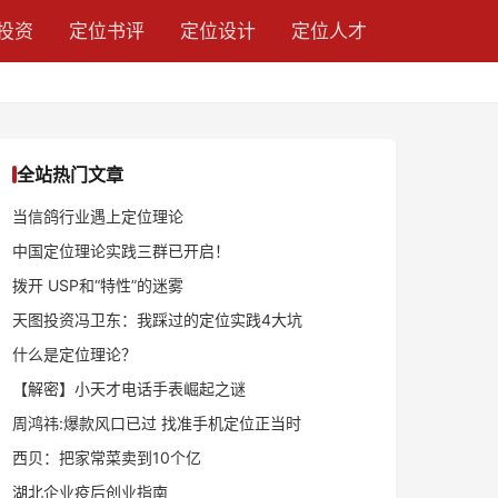
投资
定位书评
定位设计
定位人才
全站热门文章
当信鸽行业遇上定位理论
中国定位理论实践三群已开启！
拨开 USP和“特性”的迷雾
天图投资冯卫东：我踩过的定位实践4大坑
什么是定位理论？
【解密】小天才电话手表崛起之谜
周鸿祎:爆款风口已过 找准手机定位正当时
西贝：把家常菜卖到10个亿
湖北企业疫后创业指南