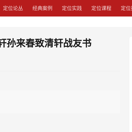
定位论丛
经典案例
定位实践
定位课程
定位
清轩孙来春致清轩战友书