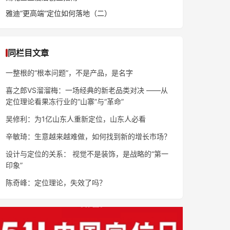
雅迪“更高端”定位如何落地（二）
同栏目文章
一整根的“根本问题”，不是产品，是名字
喜之郎VS溜溜梅：一场经典的新老品类对决 ——从
定位理论看果冻行业的“山寨”与“革命”
吴修利：为1亿山东人重新定位，山东人必看
辛敏琦：生意越来越难做，如何找到新的增长市场？
设计与定位的关系： 视觉不是装饰，是战略的“第一
印象”
陈奇峰：定位理论，失效了吗？