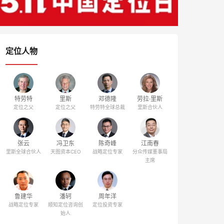
定位人物
特劳特
里斯
邓德隆
劳拉·里斯
定位之父
定位之父
特劳特全球总裁
里斯合伙人
张云
冯卫东
陈奇峰
江南春
里斯全球合伙人
天图资本CEO
战略定位专家
分众传媒董事局
主席
鲁建华
潘轲
周年洋
战略定位专家
顺知定位咨询创
定位投资专家
始人