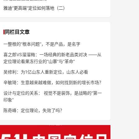
雅迪“更高端”定位如何落地（二）
同栏目文章
一整根的“根本问题”，不是产品，是名字
喜之郎VS溜溜梅：一场经典的新老品类对决 ——从
定位理论看果冻行业的“山寨”与“革命”
吴修利：为1亿山东人重新定位，山东人必看
辛敏琦：生意越来越难做，如何找到新的增长市场？
设计与定位的关系： 视觉不是装饰，是战略的“第一
印象”
陈奇峰：定位理论，失效了吗？