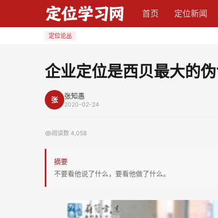
企
首页
定位新闻
业
定
定位论丛
位
是
企业定位是西贝最大的伪
西
贝
张知愚
张
最
2020-02-24
大
的
阅读数
4,058
伪
命
摘要
题
不要看他说了什么，要看他做了什么。
吗？