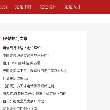
投资
定位书评
定位设计
定位人才
全站热门文章
当信鸽行业遇上定位理论
中国定位理论实践三群已开启！
拨开 USP和“特性”的迷雾
天图投资冯卫东：我踩过的定位实践4大坑
什么是定位理论？
【解密】小天才电话手表崛起之谜
周鸿祎:爆款风口已过 找准手机定位正当时
西贝：把家常菜卖到10个亿
湖北企业疫后创业指南