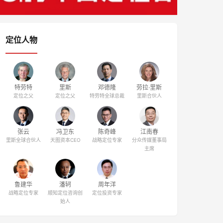
定位人物
特劳特
里斯
邓德隆
劳拉·里斯
定位之父
定位之父
特劳特全球总裁
里斯合伙人
张云
冯卫东
陈奇峰
江南春
里斯全球合伙人
天图资本CEO
战略定位专家
分众传媒董事局
主席
鲁建华
潘轲
周年洋
战略定位专家
顺知定位咨询创
定位投资专家
始人