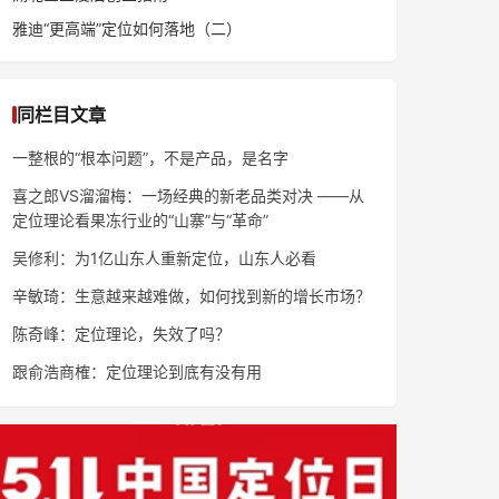
雅迪“更高端”定位如何落地（二）
同栏目文章
一整根的“根本问题”，不是产品，是名字
喜之郎VS溜溜梅：一场经典的新老品类对决 ——从
定位理论看果冻行业的“山寨”与“革命”
吴修利：为1亿山东人重新定位，山东人必看
辛敏琦：生意越来越难做，如何找到新的增长市场？
陈奇峰：定位理论，失效了吗？
跟俞浩商榷：定位理论到底有没有用