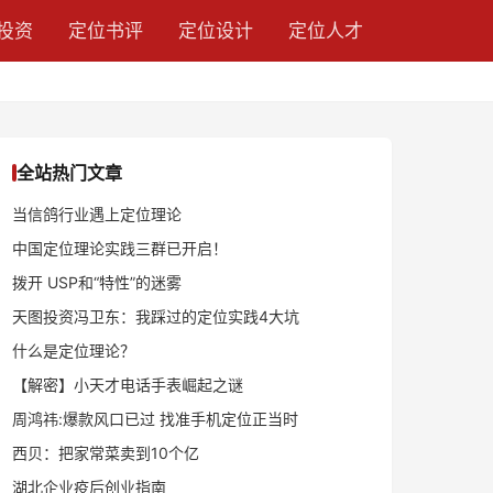
投资
定位书评
定位设计
定位人才
全站热门文章
当信鸽行业遇上定位理论
中国定位理论实践三群已开启！
拨开 USP和“特性”的迷雾
天图投资冯卫东：我踩过的定位实践4大坑
什么是定位理论？
【解密】小天才电话手表崛起之谜
周鸿祎:爆款风口已过 找准手机定位正当时
西贝：把家常菜卖到10个亿
湖北企业疫后创业指南