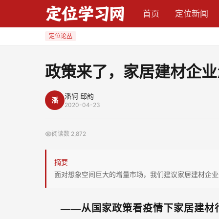
政
首页
定位新闻
策
来
定位论丛
了，
家
政策来了，家居建材企业
居
建
潘轲 邱韵
潘
材
2020-04-23
企
业
阅读数
2,872
怎
么
摘要
办？
面对想象空间巨大的增量市场，我们建议家居建材企业
——从国家政策看疫情下家居建材