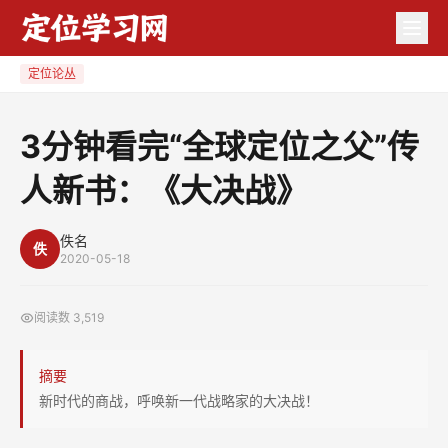
3
分
钟
定位论丛
看
完
3分钟看完“全球定位之父”传
“全
人新书：《大决战》
球
定
位
佚名
佚
2020-05-18
之
父”
阅读数
3,519
传
人
摘要
新
新时代的商战，呼唤新一代战略家的大决战！
书：
《大