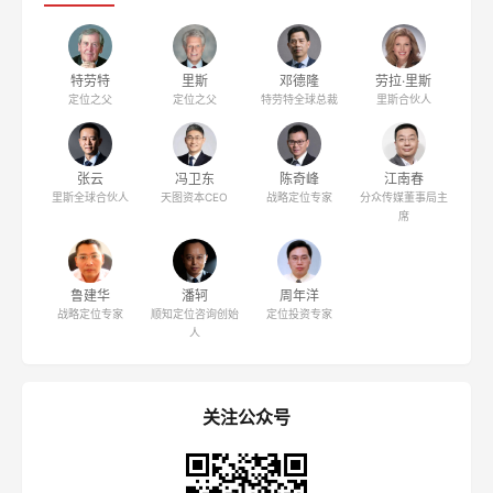
特劳特
里斯
邓德隆
劳拉·里斯
定位之父
定位之父
特劳特全球总裁
里斯合伙人
张云
冯卫东
陈奇峰
江南春
里斯全球合伙人
天图资本CEO
战略定位专家
分众传媒董事局主
席
鲁建华
潘轲
周年洋
战略定位专家
顺知定位咨询创始
定位投资专家
人
关注公众号