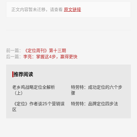
决
正文内容暂未迁移，请查看
原文链接
战》
前一篇：
《定位周刊》第十三期
后一篇：
李亮：掌握这4步，赢得更快
推荐阅读
老乡鸡战略定位全解析
特劳特：成功定位的六个步
（上）
骤
《定位》作者谈25个营销误
特劳特：品牌定位四步法
区