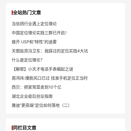
全站热门文章
当信鸽行业遇上定位理论
中国定位理论实践三群已开启！
拨开 USP和“特性”的迷雾
天图投资冯卫东：我踩过的定位实践4大坑
什么是定位理论？
【解密】小天才电话手表崛起之谜
周鸿祎:爆款风口已过 找准手机定位正当时
西贝：把家常菜卖到10个亿
湖北企业疫后创业指南
雅迪“更高端”定位如何落地（二）
同栏目文章