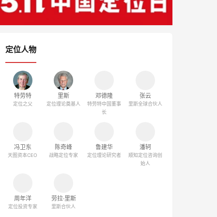
定位人物
特劳特
里斯
邓德隆
张云
定位之父
定位理论奠基人
特劳特中国董事
里斯全球合伙人
长
冯卫东
陈奇峰
鲁建华
潘轲
天图资本CEO
战略定位专家
定位理论研究者
顺知定位咨询创
始人
周年洋
劳拉·里斯
定位投资专家
里斯合伙人