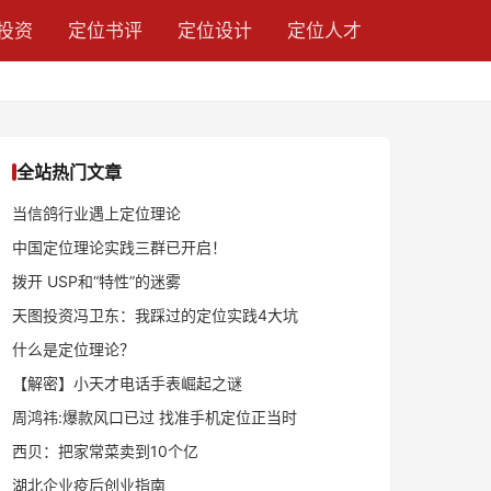
投资
定位书评
定位设计
定位人才
全站热门文章
当信鸽行业遇上定位理论
中国定位理论实践三群已开启！
拨开 USP和“特性”的迷雾
天图投资冯卫东：我踩过的定位实践4大坑
什么是定位理论？
【解密】小天才电话手表崛起之谜
周鸿祎:爆款风口已过 找准手机定位正当时
西贝：把家常菜卖到10个亿
湖北企业疫后创业指南