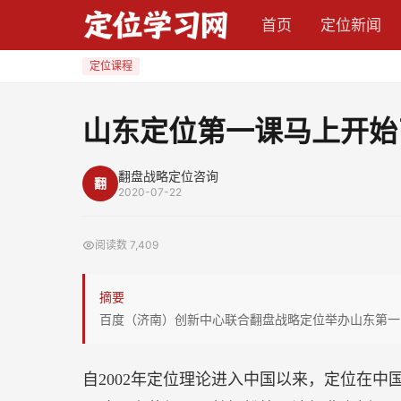
山
首页
定位新闻
东
定
定位课程
位
第
山东定位第一课马上开始
一
课
翻盘战略定位咨询
翻
马
2020-07-22
上
开
阅读数
7,409
始
了，
摘要
山
百度（济南）创新中心联合翻盘战略定位举办山东第一
东
的
自2002年定位理论进入中国以来，定位在中
企