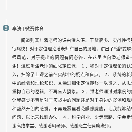
6
李涛
|
微赛体育
闻道则喜！潘老师的课由潜入深、干货很多、实战性很
很痛快！对于定位理论潘老师有自己的见地，讲出了“潘”式味
师风范，对于提出的问题有问必答，在这里也向潘老师道
1
谢！通过听潘老师的细化定位课：
、我对于定位理论的认
2
入，扫除了上课之前在实战中的疑点和盲点。
、系统的梳
中的经验和理论知识，且通过细化定位能够一以贯之，从思
3
重构自己的逻辑，不再盲人摸象。
、潘老师通过对案例的
让我感觉不管是对于实战中的问题还是对于身边的案例和现
种豁然开朗的感觉，不再是雾里看花朦朦胧胧，让我能够结
4
问题，以此来找到办法。
、科学创业、少走弯路、学会走
谢高维学堂、感谢潘轲老师、感谢班主任肖晓老师。