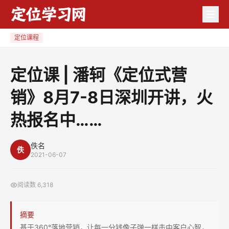
定
位
课
定位课程
|
潘
定位课 | 潘轲《定位式营
轲
销》8月7-8日深圳开讲，火
《定
位
热报名中……
式
营
佚名
销》
佚
2021-06-07
8
月
阅读数
6,318
7-
8
摘要
日
基于360°落地营销，让每一分钱像子弹一样击中客户心智，