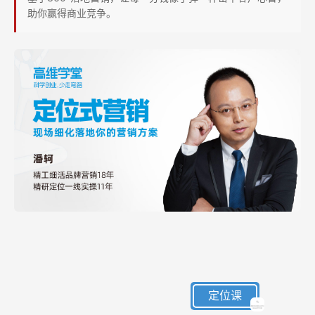
深
助你赢得商业竞争。
圳
开
讲，
火
热
报
名
中……
定位课