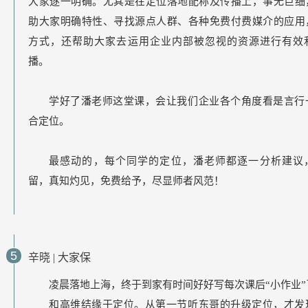
大家逐一明确。尤其是在定位落地配称及传播上，事无巨细
助大家明确特性、寻找源点人群、各种免费付费媒介的应用
方式，还帮助大家去运用企业内部被忽视的资源进行有效
播。
学好了潘老师这堂课，会让我们企业各个角度看是言行
合定位。
最感动的，每个同学的定位，潘老师都逐一分析建议
留，真知灼见，免费给予，尽显师者风范！
5
辛晓
|
大家保
凌晨落地上海，终于到家有时间好好写每次课后“小作业”
和高维结缘于定位。从第一节听东哥的升级定位，才发