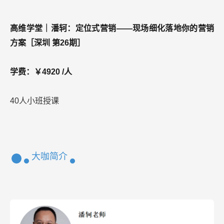
高维学堂｜潘轲：定位式营销——现场细化落地你的营销
方案［深圳 第26期］
学费：￥4920 /人
40人小班授课
大咖简介