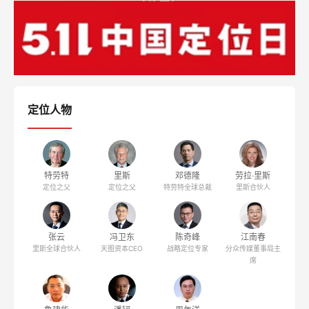
定位人物
特劳特
里斯
邓德隆
劳拉·里斯
定位之父
定位之父
特劳特全球总裁
里斯合伙人
张云
冯卫东
陈奇峰
江南春
里斯全球合伙人
天图资本CEO
战略定位专家
分众传媒董事局主
席