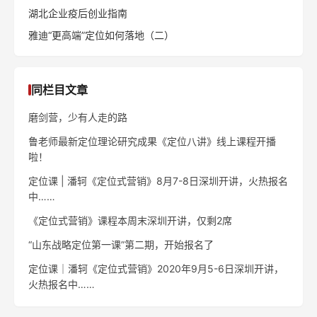
湖北企业疫后创业指南
雅迪“更高端”定位如何落地（二）
同栏目文章
磨剑营，少有人走的路
鲁老师最新定位理论研究成果《定位八讲》线上课程开播
啦！
定位课 | 潘轲《定位式营销》8月7-8日深圳开讲，火热报名
中……
《定位式营销》课程本周末深圳开讲，仅剩2席
“山东战略定位第一课”第二期，开始报名了
定位课｜潘轲《定位式营销》2020年9月5-6日深圳开讲，
火热报名中……