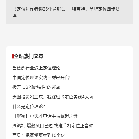
《定位》作者谈25个营销误
特劳特：品牌定位四步法
区
全站热门文章
当信鸽行业遇上定位理论
中国定位理论实践三群已开启！
拨开 USP和“特性”的迷雾
天图投资冯卫东：我踩过的定位实践4大坑
什么是定位理论？
【解密】小天才电话手表崛起之谜
周鸿祎:爆款风口已过 找准手机定位正当时
西贝：把家常菜卖到10个亿