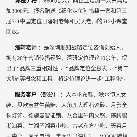
课程价格
：6800元/人，同企业增加一人只需增
加3000元。报名赠送《细化定位》书籍一套和第三
届511中国定位日潘轲老师和吴天老师的512小课堂
回放。
潘轲老师
：是深圳顺知战略定位咨询创始人，
拥有20年营销传播经验，深研定位理论10余年，提
出了“品牌三重相对性”、“品牌定位全息表”、“第二
大脑”等概念和工具，将定位理论进一步“工程化”。
服务客户（部分）
：人本帆布鞋、秋水伊人女
装、贝欧宝益生菌糖、大角鹿大理石瓷砖、月影全
铜灯饰、德施曼智能锁、八合里牛肉火锅、陈鹏鹏
潮汕菜、兰湘子湘菜小炒、古老东方小吃、天喜月
子中心、南孚电池、学而思（深圳）、WOOK跨境