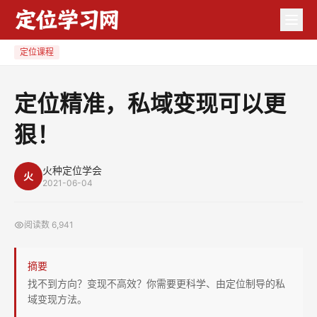
定
位
精
定位课程
准，
私
定位精准，私域变现可以更
域
狠！
变
现
可
火种定位学会
火
2021-06-04
以
更
阅读数
6,941
狠！
摘要
找不到方向？变现不高效？你需要更科学、由定位制导的私
域变现方法。