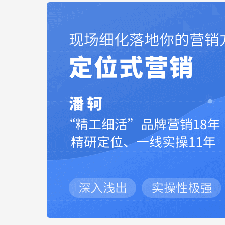
6
日
深
圳
开
讲，
火
热
报
名
中……