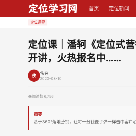
定
首页
定位新闻
位
课
定位课程
｜
潘
定位课｜潘轲《定位式营销
轲
开讲，火热报名中……
《定
位
式
佚名
佚
2020-08-10
营
销》
阅读数
6,756
2020
年
摘要
9
基于360°落地营销，让每一分钱像子弹一样击中客户
月
5-