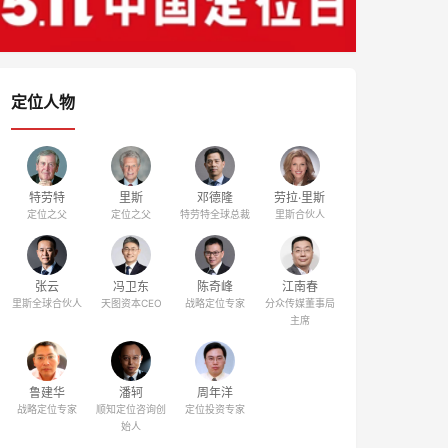
定位人物
特劳特
里斯
邓德隆
劳拉·里斯
定位之父
定位之父
特劳特全球总裁
里斯合伙人
张云
冯卫东
陈奇峰
江南春
里斯全球合伙人
天图资本CEO
战略定位专家
分众传媒董事局
主席
鲁建华
潘轲
周年洋
战略定位专家
顺知定位咨询创
定位投资专家
始人