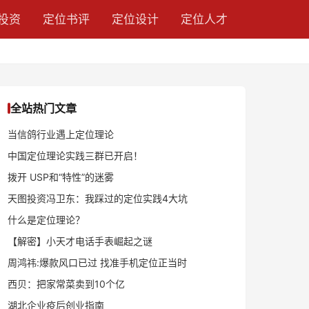
投资
定位书评
定位设计
定位人才
全站热门文章
当信鸽行业遇上定位理论
中国定位理论实践三群已开启！
拨开 USP和“特性”的迷雾
天图投资冯卫东：我踩过的定位实践4大坑
什么是定位理论？
【解密】小天才电话手表崛起之谜
周鸿祎:爆款风口已过 找准手机定位正当时
西贝：把家常菜卖到10个亿
湖北企业疫后创业指南