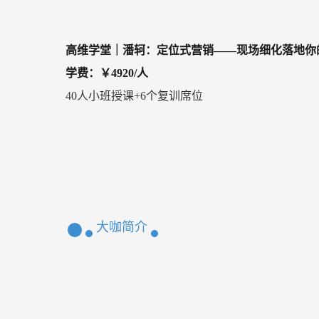
高维学堂｜潘轲：定位式营销——现场细化落地你
学费：￥4920/人
40人小班授课+6个复训席位
大咖简介