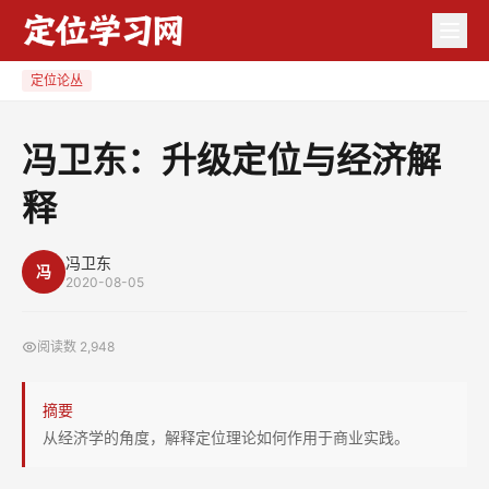
冯
卫
东：
定位论丛
升
级
冯卫东：升级定位与经济解
定
释
位
与
经
冯卫东
冯
2020-08-05
济
解
阅读数
2,948
释
摘要
从经济学的角度，解释定位理论如何作用于商业实践。