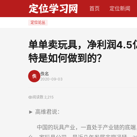
单
首页
定位新闻
单
卖
定位论丛
玩
具，
单单卖玩具，净利润4.5
净
特是如何做到的？
利
润
4.5
佚名
佚
2020-09-03
亿，
三
阅读数
2,215
年
增
► 高维君说：
长
287
中国的玩具产业，一直处于产业链的底端
倍，