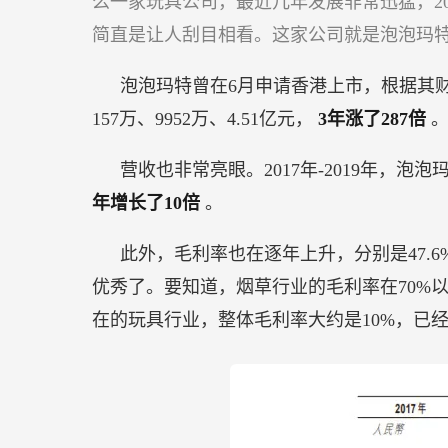
么一家玩具公司，最近几年发展非常迅猛，20
泡
简直是让人刮目相看。这家公司就是泡泡玛
泡
玛
泡泡玛特曾在6月申请香港上市，根据其财报
特
157万、9952万、4.51亿元，
3年涨了287倍
是
如
营收也非常亮眼。2017年-2019年，泡泡玛
何
年增长了10倍
。
做
到
此外，毛利率也在逐年上升，分别是47.6%
的？
优秀了。要知道，烟草行业的毛利率在70%
在的玩具行业，整体毛利率大约是10%，已