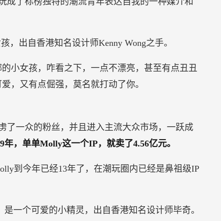
玩成了标榜独特的潮流青年表达自我的一种媒介和
孩，出自香港知名设计师Kenny Wong之手。
嘟嘟的小女孩，咋看之下，一点不漂亮，甚至有点丑丑
可爱，又有点倔强，莫名就打动了你。
虏了一众的粉丝，并且进入主流大众市场，一跃成
19年，单单Molly这一个IP，就卖了4.56亿元。
Molly到今年已经13年了，在潮玩圈内已经是鼻祖级IP
CKY，是一个可爱的小精灵，出自香港知名设计师毕奇。