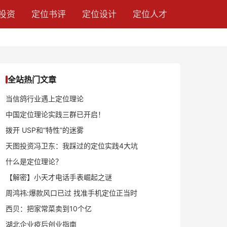
投资
定位书评
定位设计
定位人才
全站热门文章
当信鸽行业遇上定位理论
中国定位理论实践三群已开启！
拨开 USP和“特性”的迷雾
天图投资冯卫东：我踩过的定位实践4大坑
什么是定位理论？
【解密】小天才电话手表崛起之谜
周鸿祎:爆款风口已过 找准手机定位正当时
西贝：把家常菜卖到10个亿
湖北企业疫后创业指南