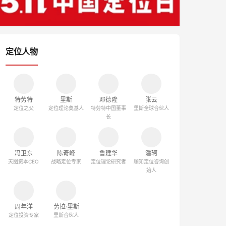
定位人物
特劳特
里斯
邓德隆
张云
定位之父
定位理论奠基人
特劳特中国董事
里斯全球合伙人
长
冯卫东
陈奇峰
鲁建华
潘轲
天图资本CEO
战略定位专家
定位理论研究者
顺知定位咨询创
始人
周年洋
劳拉·里斯
定位投资专家
里斯合伙人