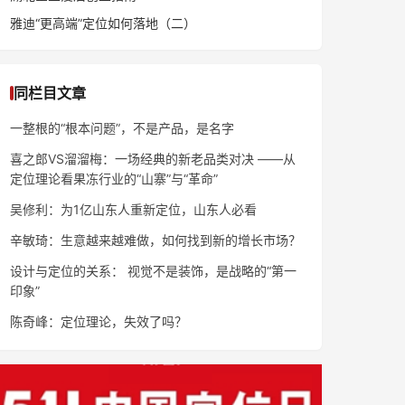
雅迪“更高端”定位如何落地（二）
同栏目文章
一整根的“根本问题”，不是产品，是名字
喜之郎VS溜溜梅：一场经典的新老品类对决 ——从
定位理论看果冻行业的“山寨”与“革命”
吴修利：为1亿山东人重新定位，山东人必看
辛敏琦：生意越来越难做，如何找到新的增长市场？
设计与定位的关系： 视觉不是装饰，是战略的“第一
印象”
陈奇峰：定位理论，失效了吗？