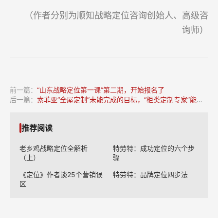
（作者分别为顺知战略定位咨询创始人、高级咨
询师）
前一篇：
“山东战略定位第一课”第二期，开始报名了
后一篇：
索菲亚“全屋定制”未能完成的目标，“柜类定制专家”能实现吗？
推荐阅读
老乡鸡战略定位全解析
特劳特：成功定位的六个步
（上）
骤
《定位》作者谈25个营销误
特劳特：品牌定位四步法
区