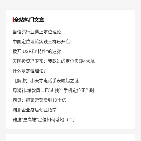
全站热门文章
当信鸽行业遇上定位理论
中国定位理论实践三群已开启！
拨开 USP和“特性”的迷雾
天图投资冯卫东：我踩过的定位实践4大坑
什么是定位理论？
【解密】小天才电话手表崛起之谜
周鸿祎:爆款风口已过 找准手机定位正当时
西贝：把家常菜卖到10个亿
湖北企业疫后创业指南
雅迪“更高端”定位如何落地（二）