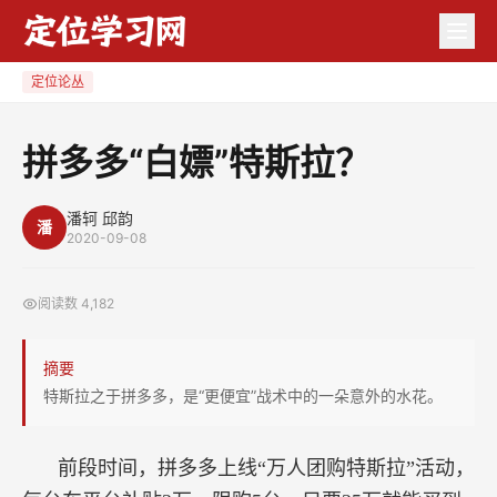
拼
多
多
定位论丛
“白
嫖”
拼多多“白嫖”特斯拉？
特
斯
潘轲 邱韵
潘
拉？
2020-09-08
阅读数
4,182
摘要
特斯拉之于拼多多，是“更便宜”战术中的一朵意外的水花。
前段时间，拼多多上线“万人团购特斯拉”活动，