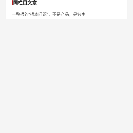
同栏目文章
一整根的“根本问题”，不是产品，是名字
喜之郎VS溜溜梅：一场经典的新老品类对决 ——从定位理
论看果冻行业的“山寨”与“革命”
吴修利：为1亿山东人重新定位，山东人必看
辛敏琦：生意越来越难做，如何找到新的增长市场？
陈奇峰：定位理论，失效了吗？
跟俞浩商榷：定位理论到底有没有用
定位人物