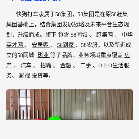
快狗打车隶属于58集团，58集团是在原58赶集
集团基础上，结合集团发展战略及未来平台生态规
划，升级而成。旗下
包含
58同城
、
赶集网
、
中华
英才网
、
安居客
、
58到家
、58农服，以及新近成
立的58同城·
影业
等子品牌。业务领域重点覆盖
房
产
、
汽车
、
招聘
、
金融
、
二手
、O
2
O生活服
务、
影视
投资等。