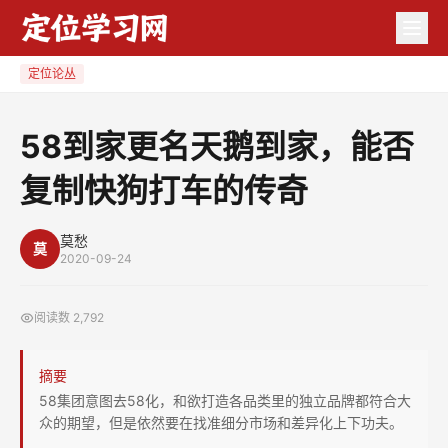
58
到
家
定位论丛
更
名
58到家更名天鹅到家，能否
天
复制快狗打车的传奇
鹅
到
家，
莫愁
莫
2020-09-24
能
否
阅读数
2,792
复
制
摘要
快
58集团意图去58化，和欲打造各品类里的独立品牌都符合大
狗
众的期望，但是依然要在找准细分市场和差异化上下功夫。
打