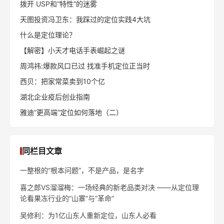
拨开 USP和“特性”的迷雾
天图投资冯卫东：我踩过的定位实践4大坑
什么是定位理论？
【解密】小天才电话手表崛起之谜
周鸿祎:爆款风口已过 找准手机定位正当时
西贝：把家常菜卖到10个亿
湖北企业疫后创业指南
雅迪“更高端”定位如何落地（二）
同栏目文章
一整根的“根本问题”，不是产品，是名字
喜之郎VS溜溜梅：一场经典的新老品类对决 ——从定位理
论看果冻行业的“山寨”与“革命”
吴修利：为1亿山东人重新定位，山东人必看