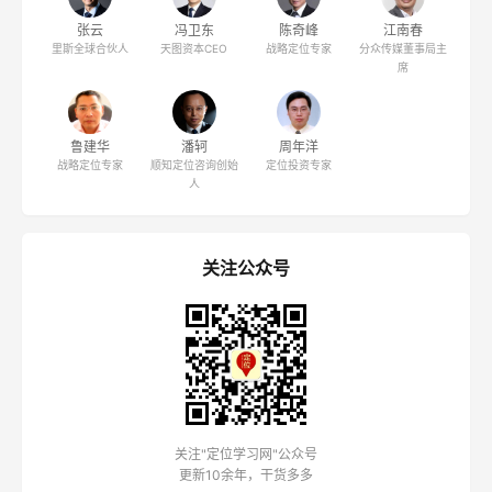
张云
冯卫东
陈奇峰
江南春
里斯全球合伙人
天图资本CEO
战略定位专家
分众传媒董事局主
席
鲁建华
潘轲
周年洋
战略定位专家
顺知定位咨询创始
定位投资专家
人
关注公众号
关注"定位学习网"公众号
更新10余年，干货多多