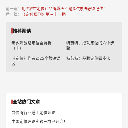
前一篇：
用“特性”定位让品牌爆火？这3种方法必须记住！
后一篇：
《定位周刊》第三十一期
推荐阅读
老乡鸡战略定位全解析
特劳特：成功定位的六个步
（上）
骤
《定位》作者谈25个营销误
特劳特：品牌定位四步法
区
全站热门文章
当信鸽行业遇上定位理论
中国定位理论实践三群已开启！