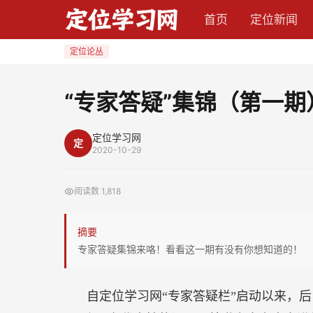
“专
首页
定位新闻
家
答
定位论丛
疑”
集
“专家答疑”集锦（第一期
锦
（第
定位学习网
定
一
2020-10-29
期）
阅读数
1,818
摘要
专家答疑集锦来咯！看看这一期有没有你想知道的！
自定位学习网“专家答疑栏”启动以来，