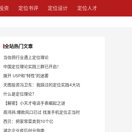
投资
定位书评
定位设计
定位人才
全站热门文章
当信鸽行业遇上定位理论
中国定位理论实践三群已开启！
拨开 USP和“特性”的迷雾
天图投资冯卫东：我踩过的定位实践4大坑
什么是定位理论？
【解密】小天才电话手表崛起之谜
周鸿祎:爆款风口已过 找准手机定位正当时
西贝：把家常菜卖到10个亿
湖北企业疫后创业指南