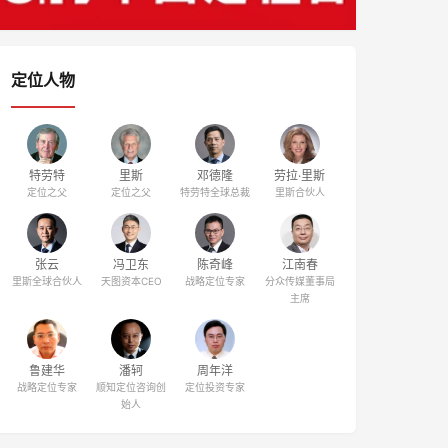
定位人物
特劳特
里斯
邓德隆
劳拉·里斯
定位之父
定位之父
特劳特全球总裁
里斯合伙人
张云
冯卫东
陈奇峰
江南春
里斯全球合伙人
天图资本CEO
战略定位专家
分众传媒董事局
主席
鲁建华
潘轲
周年洋
战略定位专家
顺知定位咨询创
定位投资专家
始人