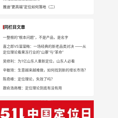
雅迪“更高端”定位如何落地（二）
同栏目文章
一整根的“根本问题”，不是产品，是名字
喜之郎VS溜溜梅：一场经典的新老品类对决 ——从
定位理论看果冻行业的“山寨”与“革命”
吴修利：为1亿山东人重新定位，山东人必看
辛敏琦：生意越来越难做，如何找到新的增长市场？
陈奇峰：定位理论，失效了吗？
跟俞浩商榷：定位理论到底有没有用