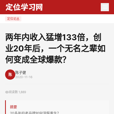
两
年
内
定位论丛
收
入
两年内收入猛增133倍，创
猛
业20年后，一个无名之辈如
增
133
何变成全球爆款？
倍，
创
陈子健
业
陈
2020-11-16
20
年
阅读数
1,889
后，
一
摘要
个
20多年的老品牌如何涅槃重生？