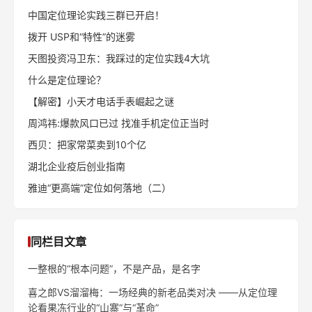
中国定位理论实践三群已开启！
拨开 USP和“特性”的迷雾
天图投资冯卫东：我踩过的定位实践4大坑
什么是定位理论？
【解密】小天才电话手表崛起之谜
周鸿祎:爆款风口已过 找准手机定位正当时
西贝：把家常菜卖到10个亿
湖北企业疫后创业指南
雅迪“更高端”定位如何落地（二）
同栏目文章
一整根的“根本问题”，不是产品，是名字
喜之郎VS溜溜梅：一场经典的新老品类对决 ——从定位理
论看果冻行业的“山寨”与“革命”