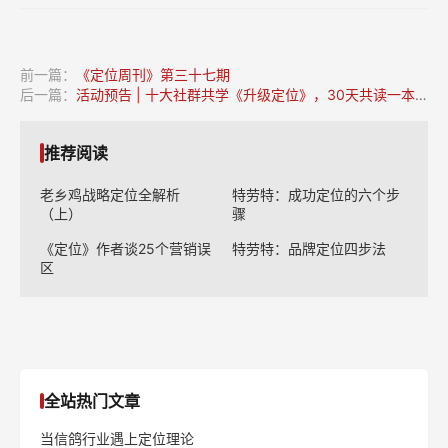
前一篇：
《定位周刊》第三十七期
后一篇：
活动预告 | 十大社群共学《升级定位》，30天共读一本书！
推荐阅读
老乡鸡战略定位全解析
特劳特：成功定位的六个步
（上）
骤
《定位》作者谈25个营销误
特劳特：品牌定位四步法
区
全站热门文章
当信鸽行业遇上定位理论