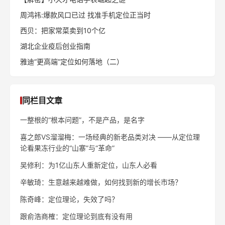
周鸿祎:爆款风口已过 找准手机定位正当时
西贝：把家常菜卖到10个亿
湖北企业疫后创业指南
雅迪“更高端”定位如何落地（二）
同栏目文章
一整根的“根本问题”，不是产品，是名字
喜之郎VS溜溜梅：一场经典的新老品类对决 ——从定位理
论看果冻行业的“山寨”与“革命”
吴修利：为1亿山东人重新定位，山东人必看
辛敏琦：生意越来越难做，如何找到新的增长市场？
陈奇峰：定位理论，失效了吗？
跟俞浩商榷：定位理论到底有没有用