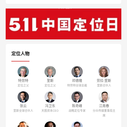
定位人物
特劳特
里斯
邓德隆
劳拉·里斯
定位之父
定位之父
特劳特全球总裁
里斯合伙人
张云
冯卫东
陈奇峰
江南春
里斯全球合伙人
天图资本CEO
战略定位专家
分众传媒董事局主
席