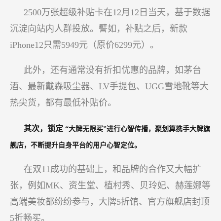
2500万张超级补贴卡在12月12日当天，基于数据
沉淀向站内人群投放。譬如，补贴之后，新款
iPhone12只需5949元（原价6299元）。
此外，还有通常没有折扣优惠的品牌，如茅台
酒、最新戴森吸尘器、LV手提包、UGG雪地靴等大
热尖货，都有最低补贴价。
其次，锁定
“大牌无限买”进行心智传播，聚划算携手大牌旗
舰店，不断提升自身平台的用户心智定位。
在双11成功的基础上，和品牌的合作又大幅扩
张，例如MK、资生堂、植村秀、贝玲妃、赫莲娜等
高端美妆都纷纷参与，大牌5折馆、官方旗舰店封顶
5折畅买。