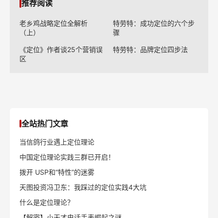
推荐阅读
老乡鸡战略定位全解析
特劳特：成功定位的六个步
（上）
骤
《定位》作者谈25个营销误
特劳特：品牌定位四步法
区
全站热门文章
当信鸽行业遇上定位理论
中国定位理论实践三群已开启！
拨开 USP和“特性”的迷雾
天图投资冯卫东：我踩过的定位实践4大坑
什么是定位理论？
【解密】小天才电话手表崛起之谜