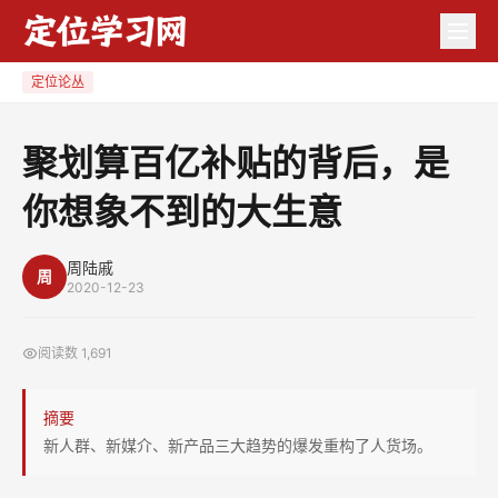
聚
划
算
定位论丛
百
亿
聚划算百亿补贴的背后，是
补
你想象不到的大生意
贴
的
背
周陆戚
周
2020-12-23
后，
是
阅读数
1,691
你
想
摘要
象
新人群、新媒介、新产品三大趋势的爆发重构了人货场。
不
到