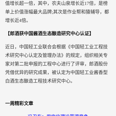
4900亿元，排名上升一位至第二。美团品牌价值上
涨3倍，达到2400亿元，从第31位跃居第七。工商银
行和建设银行跌出十强，工行以1750亿元位列第15
名，建行以1400亿元位列第19名。
此外，贝壳找房、京东数科、蔚来、泡泡玛特、完
美日记、三七互娱、理想、吉比特、小鹏等38个品
牌首次登上胡润品牌榜。17个品牌过去一年品牌价
值增长超一倍，其中，农夫山泉增长近17倍，是榜
单上价值涨幅最大品牌;其次是作业帮和猿辅导，都
增长近4倍。
【郎酒获中国酱酒生态酿造研究中心认证】
近日，中国轻工业联合会根据《中国轻工业工程技