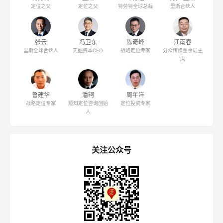
定位人物
特劳特
里斯
邓德隆
劳拉·里斯
定位之父
定位之父
特劳特全球总裁
里斯合伙人
张云
冯卫东
陈奇峰
江南春
里斯全球合伙人
天图资本CEO
战略定位专家
分众传媒董事局主
席
鲁建华
潘轲
周年洋