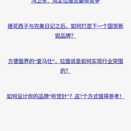
术研究中心认定及管理办法》的规定，组织相关专
家对第二批申报的工程中心进行了评审，郎酒股份
凭借优异的研究成果，被认定为中国轻工业酱香型
白酒生态酿造工程技术研究中心。
一周精彩文章
冯卫东：用定位理论赢得竞争
继花西子与完美日记之后，如何打造下一个国货新
锐品牌？