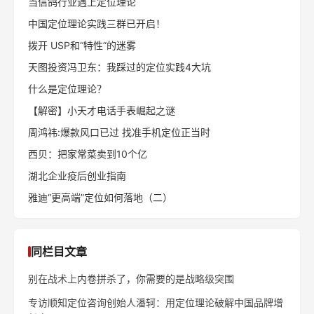
老乡鸡战略定位全解析
特劳特：成功定位的六个步
（上）
骤
《定位》作者谈25个营销误
特劳特：品牌定位四步法
区
全站热门文章
当信鸽行业遇上定位理论
中国定位理论实践三群已开启！
拨开 USP和“特性”的迷雾
天图投资冯卫东：我踩过的定位实践4大坑
什么是定位理论？
【解密】小天才电话手表崛起之谜
周鸿祎:爆款风口已过 找准手机定位正当时