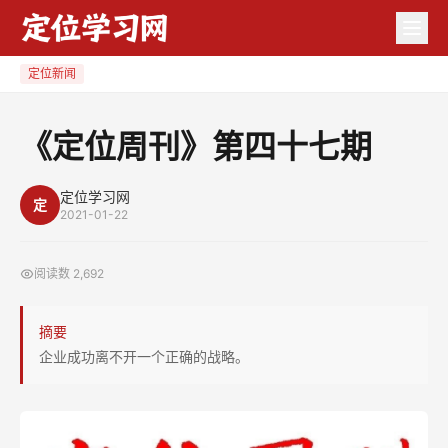
《定
位
周
定位新闻
刊》
第
《定位周刊》第四十七期
四
十
定位学习网
定
七
2021-01-22
期
阅读数
2,692
摘要
企业成功离不开一个正确的战略。