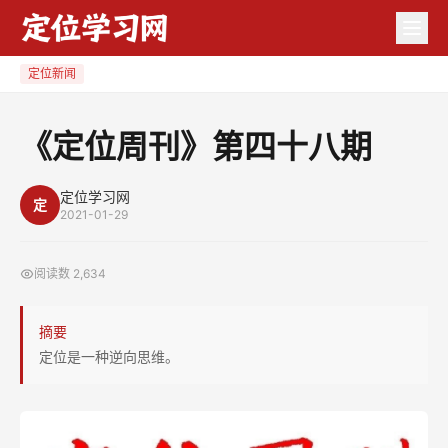
《定
位
周
定位新闻
刊》
第
《定位周刊》第四十八期
四
十
定位学习网
定
八
2021-01-29
期
阅读数
2,634
摘要
定位是一种逆向思维。