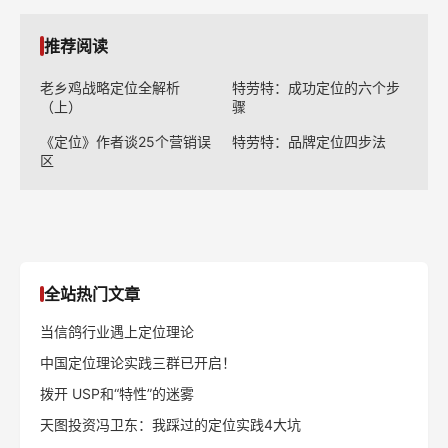
推荐阅读
老乡鸡战略定位全解析
特劳特：成功定位的六个步
（上）
骤
《定位》作者谈25个营销误
特劳特：品牌定位四步法
区
全站热门文章
当信鸽行业遇上定位理论
中国定位理论实践三群已开启！
拨开 USP和“特性”的迷雾
天图投资冯卫东：我踩过的定位实践4大坑