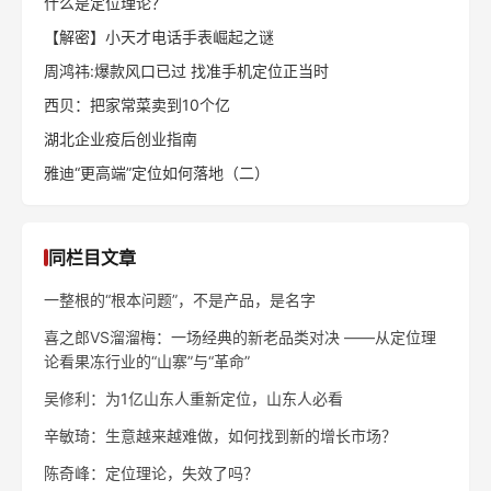
什么是定位理论？
【解密】小天才电话手表崛起之谜
周鸿祎:爆款风口已过 找准手机定位正当时
西贝：把家常菜卖到10个亿
湖北企业疫后创业指南
雅迪“更高端”定位如何落地（二）
同栏目文章
一整根的“根本问题”，不是产品，是名字
喜之郎VS溜溜梅：一场经典的新老品类对决 ——从定位理
论看果冻行业的“山寨”与“革命”
吴修利：为1亿山东人重新定位，山东人必看
辛敏琦：生意越来越难做，如何找到新的增长市场？
陈奇峰：定位理论，失效了吗？