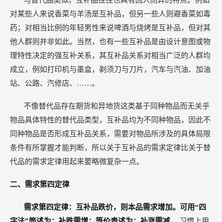
与替代品类似，互补品往往也具有因人而异的特点。例如
对某些人来说香菜与羊汤是互补品，但另一些人则避香菜如毒
药；对相当比例的年轻男性来说啤酒与烧烤是互补品，但对其
他人群则并非如此。当然，也有一些互补品是由设计意图或物
理特性决定的强互补关系，其互补品关系对相当广泛的人群均
成立，例如打印机与墨盒，剃须刀与刀片，汽车与汽油、加油
站、公路、汽修店、……。
不像替代品存在期货和异地货这类基于同种物品而无关乎
物品具体特性的替代品类型，互补品均为不同种物品，因此不
同种物品是否形成互补品关系，需要对物品所涉及的具体局限
条件有所掌握才能判断，所以关于互补品的需求定律比关于替
代品的需求定律用起来要略微复杂一点。
二、需求第四定律
需求第四定律：互补品跌价，则本品需求增加。可用“四
字法”简述为：补跌需增；等价表述为：补涨需减。
习惯上用