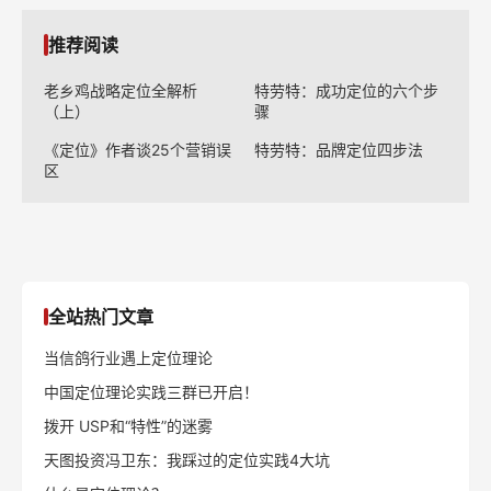
推荐阅读
老乡鸡战略定位全解析
特劳特：成功定位的六个步
（上）
骤
《定位》作者谈25个营销误
特劳特：品牌定位四步法
区
全站热门文章
当信鸽行业遇上定位理论
中国定位理论实践三群已开启！
拨开 USP和“特性”的迷雾
天图投资冯卫东：我踩过的定位实践4大坑