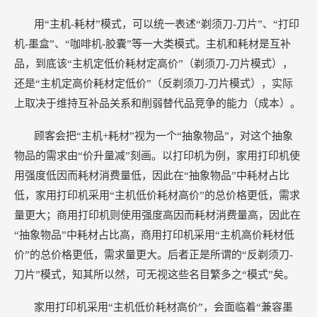
用“主机-耗材”模式，可以统一表述“剃须刀-刀片”、“打印
机-墨盒”、“咖啡机-胶囊”等一大类模式。主机和耗材是互补
品，到底该“主机定低价耗材定高价”（剃须刀-刀片模式），
还是“主机定高价耗材定低价”（反剃须刀-刀片模式），实际
上取决于维持互补品关系和削弱替代品竞争的能力（成本）。
顾客会把“主机+耗材”视为一个“抽象物品”，对这个抽象
物品的需求由“价升量减”刻画。以打印机为例，家用打印机使
用强度低因而耗材消费量低，因此在“抽象物品”中耗材占比
低，家用打印机采用“主机低价耗材高价”的总价格更低，需求
量更大；商用打印机则使用强度高因而耗材消费量高，因此在
“抽象物品”中耗材占比高，商用打印机采用“主机高价耗材低
价”的总价格更低，需求量更大。后者正是所谓的“反剃须刀-
刀片”模式，知其所以然，可无视这些名目繁多之“模式”矣。
家用打印机采用“主机低价耗材高价”，会面临着“兼容墨