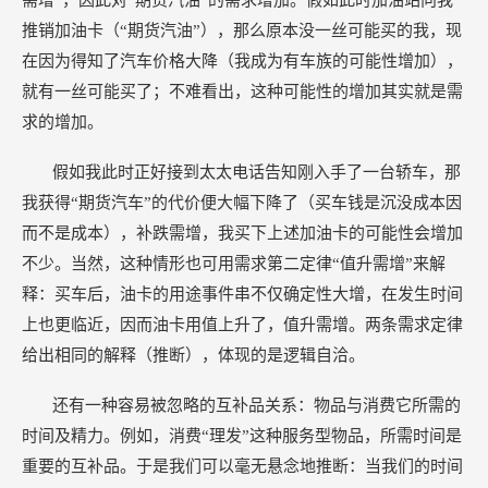
需增”，因此对“期货汽油”的需求增加。假如此时加油站向我
推销加油卡（“期货汽油”），那么原本没一丝可能买的我，现
在因为得知了汽车价格大降（我成为有车族的可能性增加），
就有一丝可能买了；不难看出，这种可能性的增加其实就是需
求的增加。
假如我此时正好接到太太电话告知刚入手了一台轿车，那
我获得“期货汽车”的代价便大幅下降了（买车钱是沉没成本因
而不是成本），补跌需增，我买下上述加油卡的可能性会增加
不少。当然，这种情形也可用需求第二定律“值升需增”来解
释：买车后，油卡的用途事件串不仅确定性大增，在发生时间
上也更临近，因而油卡用值上升了，值升需增。两条需求定律
给出相同的解释（推断），体现的是逻辑自洽。
还有一种容易被忽略的互补品关系：物品与消费它所需的
时间及精力。例如，消费“理发”这种服务型物品，所需时间是
重要的互补品。于是我们可以毫无悬念地推断：当我们的时间