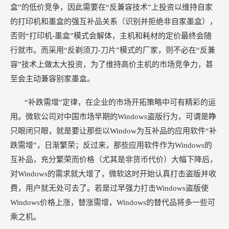
盒”的低价竞争，因此需要在“反兼容技术”上投资以维持自家
的打印机和墨盒的强互补品关系（识别并拒绝非自家墨盒），
否则“打印机-墨盒”模式会解体，主机和耗材的定价最终会随
行就市。而采用“反剃须刀-刀片”模式的厂家，则不必在“反兼
容”技术上做太大投资，为了维持高价主机的市场竞争力，甚
至会主动兼容别家墨盒。
“补跌需增”定律，在企业的市场开拓策略中可有精彩的运
用。微软公司对中国市场早期的Windows盗版行为，可谓是睁
只眼闭只眼，就是要让那些以Window为互补品的应用软件“补
跌需增”，日渐繁荣；反过来，那些应用软件作为Windows的
互补品，充分繁荣而价格（尤其是非货币代价）大幅下降后，
对Windows的需求就大增了，微软这时开始认真打击盗版并收
费，用户就无处可去了。若是过早强力打击Windows盗版使
Windows价格上涨，替涨需增，Windows的替代品将多一些可
乘之机。