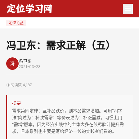
冯
卫
东：
定位论丛
需
求
冯卫东：需求正解（五）
正
解
冯卫东
冯
（五）
2021-03-23
阅读数
4,187
摘要
需求第四定律：互补品跌价，则本品需求增加。可用“四字
法”简述为：补跌需增；等价表述为：补涨需减。习惯上用
“需增”版本，因为经济实践中的主体大多在绞尽脑汁提升需
求，且本系列也主要是写给经济一线的实践者们看的。