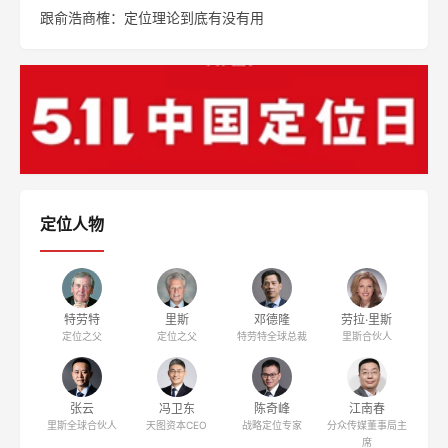
跟俞浩商榷：定位理论到底有没有用
定位人物
特劳特
里斯
邓德隆
劳拉·里斯
定位之父
定位之父
特劳特全球总裁
里斯合伙人
张云
冯卫东
陈奇峰
江南春
里斯全球合伙人
天图资本CEO
战略定位专家
分众传媒董事局主
席