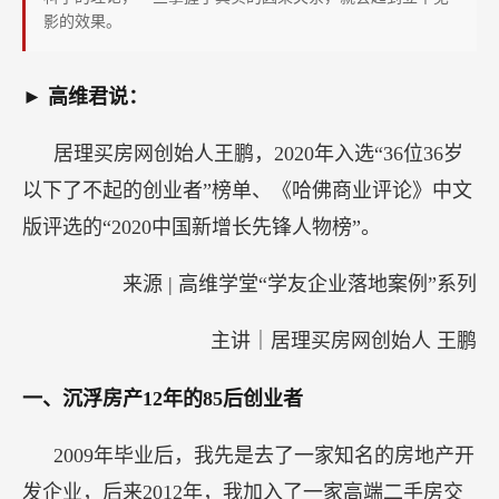
揭
影的效果。
秘
如
► 高维君说：
何
升
居理买房网创始人王鹏，2020年入选“36位36岁
级
以下了不起的创业者”榜单、《哈佛商业评论》中文
认
版评选的“2020中国新增长先锋人物榜”。
知
来源 | 高维学堂“学友企业落地案例”系列
主讲｜居理买房网创始人 王鹏
一、沉浮房产12年的85后创业者
2009年毕业后，我先是去了一家知名的房地产开
发企业，后来2012年，我加入了一家高端二手房交