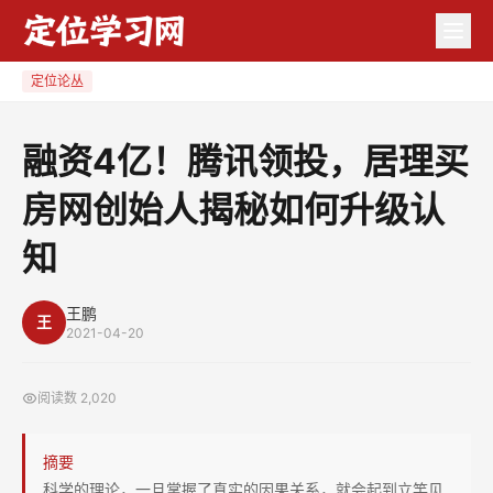
融
资
4
定位论丛
亿！
腾
融资4亿！腾讯领投，居理买
讯
房网创始人揭秘如何升级认
领
投，
知
居
理
王鹏
买
王
2021-04-20
房
网
阅读数
2,020
创
始
摘要
人
科学的理论，一旦掌握了真实的因果关系，就会起到立竿见