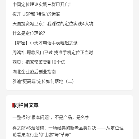
中国定位理论实践三群已开启！
拨开 USP和“特性”的迷雾
天图投资冯卫东：我踩过的定位实践4大坑
什么是定位理论？
【解密】小天才电话手表崛起之谜
周鸿祎:爆款风口已过 找准手机定位正当时
西贝：把家常菜卖到10个亿
湖北企业疫后创业指南
雅迪“更高端”定位如何落地（二）
同栏目文章
一整根的“根本问题”，不是产品，是名字
喜之郎VS溜溜梅：一场经典的新老品类对决 ——从定位理
论看果冻行业的“山寨”与“革命”