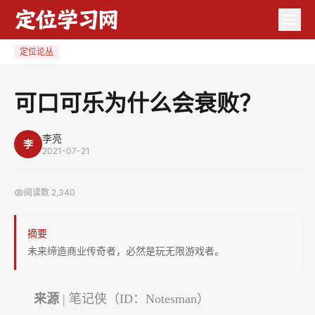
可
口
可
定位论丛
乐
为
可口可乐为什么会衰败？
什
么
李亮
李
会
2021-07-21
衰
败？
阅读数
2,340
摘要
未来缔造商业传奇者，必然是玩无限游戏者。
来源
| 笔记侠（ID：Notesman）