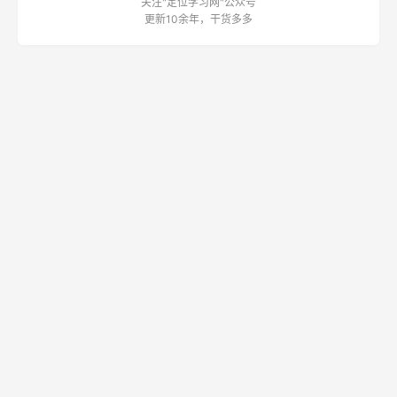
关注"定位学习网"公众号
更新10余年，干货多多