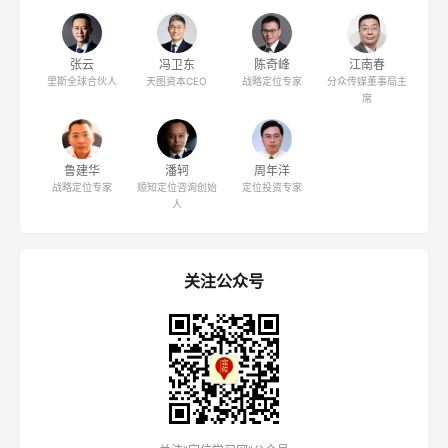
张云
冯卫东
陈奇峰
江南春
里斯全球合伙人
天图资本CEO
战略定位专家
分众传媒董事局主
席
鲁建华
潘轲
周年洋
战略定位专家
顺知定位咨询创始
定位投资专家
人
关注公众号