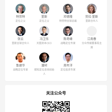
陈奇峰：定位理论，失效了吗？
跟俞浩商榷：定位理论到底有没有用
定位人物
特劳特
里斯
邓德隆
劳拉·里斯
定位之父
定位之父
特劳特全球总裁
里斯合伙人
张云
冯卫东
陈奇峰
江南春
里斯全球合伙人
天图资本CEO
战略定位专家
分众传媒董事局主