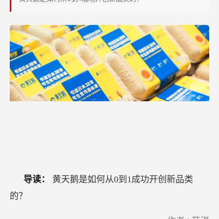
增
长
超
6
倍，
黄
天
鹅
是
如
何
做
到
导读：
黄天鹅是如何从0到1成功开创新品类
的？
的？