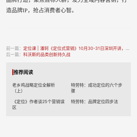
食鸡蛋，投资8亿打造可生食鸡蛋全产业链，建立产
品力壁垒。
全渠道布局，精细化运营：
线上线下全渠道覆
盖，抓住线上生鲜渠道红利，深耕线下终端，渠道
整合营销打法，实现品销协同。
品牌驱动，内容营销：
以品牌驱动增长，注重
品牌打造，聚焦目标人群，发力全域内容营销，打
造品牌IP，抢占消费者心智。
前一篇：
定位课 | 潘轲《定位式营销》10月30-31日深圳开讲，火热报名中……