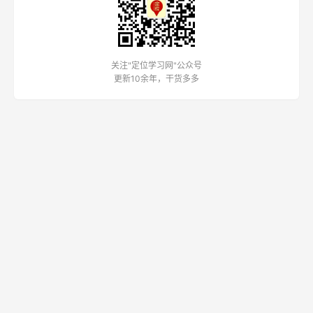
席
鲁建华
潘轲
周年洋
战略定位专家
顺知定位咨询创始
定位投资专家
人
关注公众号
关注"定位学习网"公众号
更新10余年，干货多多