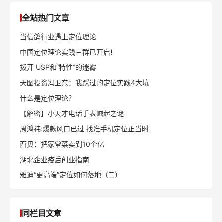
后一篇：
科沃斯的品类创新持久战
推荐阅读
老乡鸡战略定位全解析
特劳特：成功定位的六个步
（上）
骤
《定位》作者谈25个营销误
特劳特：品牌定位四步法
区
全站热门文章
当信鸽行业遇上定位理论
中国定位理论实践三群已开启！
拨开 USP和“特性”的迷雾
天图投资冯卫东：我踩过的定位实践4大坑