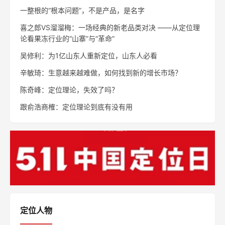
什么是定位理论？
【解密】小天才电话手表崛起之谜
周鸿祎:爆款风口已过 找准手机定位正当时
西贝：把家常菜卖到10个亿
湖北企业疫后创业指南
雅迪“更高端”定位如何落地（二）
同栏目文章
一整根的“根本问题”，不是产品，是名字
喜之郎VS溜溜梅：一场经典的新老品类对决 ——从定位理
论看果冻行业的“山寨”与“革命”
吴修利：为1亿山东人重新定位，山东人必看
辛敏琦：生意越来越难做，如何找到新的增长市场？