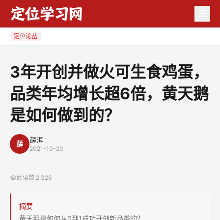
3
年
开
定位论丛
创
并
3年开创并做火可生食鸡蛋，
做
品类年均增长超6倍，黄天鹅
火
可
是如何做到的？
生
食
薛洱
鸡
薛
2021-10-20
蛋，
品
阅读数
2,326
类
年
摘要
均
黄天鹅是如何从0到1成功开创新品类的？