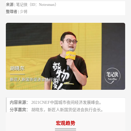
蓝
来源
| 笔记侠（ID：Notesman）
海？
整理者
| 少将
内容来源：
2021CNEF中国城市夜间经济发展峰会。
分享嘉宾：
胡晓东，新匠人新国货促进会执行会长。
宏观趋势