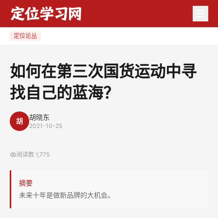
如
何
在
定位论丛
第
三
如何在第三次国货运动中寻
次
找自己的蓝海？
国
货
运
胡晓东
胡
2021-10-25
动
中
阅读数
1,775
寻
找
摘要
自
未来十年是做新品牌的大机会。
己
的