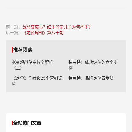
前一篇：
战马变废马？红牛的亲儿子为何不牛？
后一篇：
《定位周刊》第八十期
推荐阅读
老乡鸡战略定位全解析
特劳特：成功定位的六个步
（上）
骤
《定位》作者谈25个营销误
特劳特：品牌定位四步法
区
全站热门文章