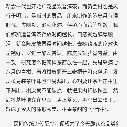
新会一代也开始广泛品饮普洱茶，而新会柑也是风
行于明清，是当时的贡品，用来制作的陈皮具有理
肝气、去咽炎、消积化滞、保护心血管等功效。我
们都知道普洱茶存放时间越长，口感就越醇厚顺
滑；新会陈皮放置得时间越长，去痰镇咳的疗效也
是越好，罗进士酷爱普洱，陈皮又对脾胃有益，由
一及二研究怎么把两样东西放在一起，先是采摘七
八月的青柑，再将柑皮撕开三瓣把普洱茶包起，发
现虽易装茶叶却也容易漏出，心想要让茶叶在柑里
不漏出，柑皮就不能破损，就把果肉和核掏空，然
后将茶叶填充在里面，盖上蒂头，再拿出去晒干，
就成了今天的体形秀美、柑香茶甜的“小青柑”。
民间传统流传至今，便成为了今天即饮茶品类创