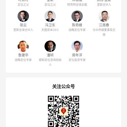
定位之父
定位之父
特劳特全球总裁
里斯合伙人
张云
冯卫东
陈奇峰
江南春
里斯全球合伙人
天图资本CEO
战略定位专家
分众传媒董事局主
席
鲁建华
潘轲
周年洋
战略定位专家
顺知定位咨询创始
定位投资专家
人
关注公众号