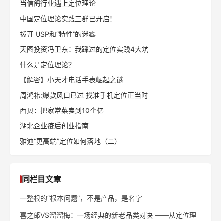
当信鸽行业遇上定位理论
中国定位理论实践三群已开启！
拨开 USP和“特性”的迷雾
天图投资冯卫东：我踩过的定位实践4大坑
什么是定位理论？
【解密】小天才电话手表崛起之谜
周鸿祎:爆款风口已过 找准手机定位正当时
西贝：把家常菜卖到10个亿
湖北企业疫后创业指南
雅迪“更高端”定位如何落地（二）
同栏目文章
一整根的“根本问题”，不是产品，是名字
喜之郎VS溜溜梅：一场经典的新老品类对决 ——从定位理