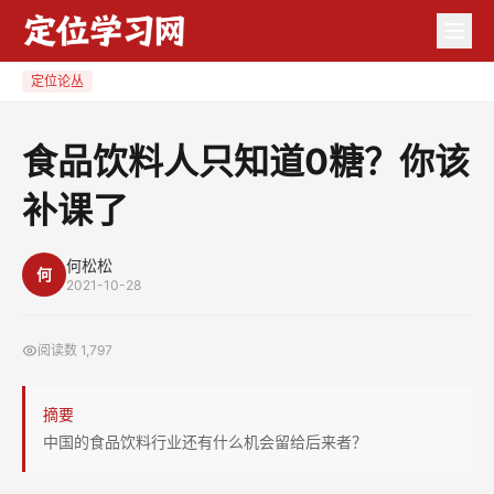
食
品
饮
定位论丛
料
人
食品饮料人只知道0糖？你该
只
补课了
知
道
0
何松松
何
2021-10-28
糖？
你
阅读数
1,797
该
补
摘要
课
中国的食品饮料行业还有什么机会留给后来者？
了