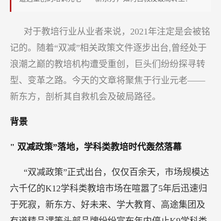
东
方
对于教培行业从业者来说，2021年注定是会被铭
还
记的。随着“双减”相关政策文件逐步出台,曾经处于
有
机
浪潮之巅的教培机构遭受重创，巨头们纷纷探寻转
会
型、变革之路。今天的文章将聚焦于行业元老——
翻
新东方，剖析其自救机会及破局路径。
身
吗？
背景
"
双减政策”落地，学科类教培时代轰然落幕
“双减政策”正式出台，仅仅百余天，市场规模达
六千亿的K12学科类教培市场在喧嚣了5年后迅速归
于死寂，新东方、好未来、学大教育、高途集团及