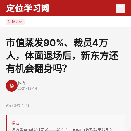
市
值
蒸
定位论丛
发
90%、
市值蒸发90%、裁员4万
裁
人，体面退场后，新东方还
员
4
有机会翻身吗？
万
人，
杨光
体
杨
2021-12-14
面
退
阅读数
2,111
场
后，
摘要
新
遭遇重创的培训元老——新东方，如何自救及破局转型？