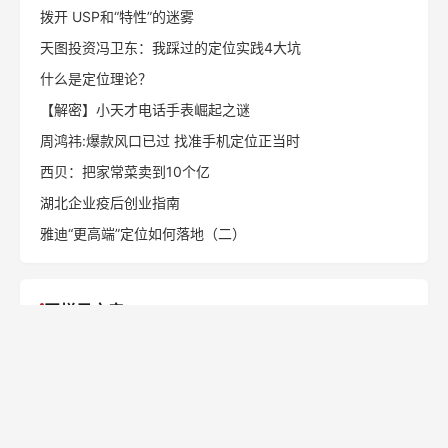
拨开 USP和“特性”的迷雾
天图投资冯卫东：我踩过的定位实践4大坑
什么是定位理论？
【解密】小天才电话手表崛起之谜
周鸿祎:爆款风口已过 找准手机定位正当时
西贝：把家常菜卖到10个亿
湖北企业疫后创业指南
雅迪“更高端”定位如何落地（二）
同栏目文章
一整根的“根本问题”，不是产品，是名字
喜之郎VS溜溜梅：一场经典的新老品类对决 ——从定位理
论看果冻行业的“山寨”与“革命”
吴修利：为1亿山东人重新定位，山东人必看