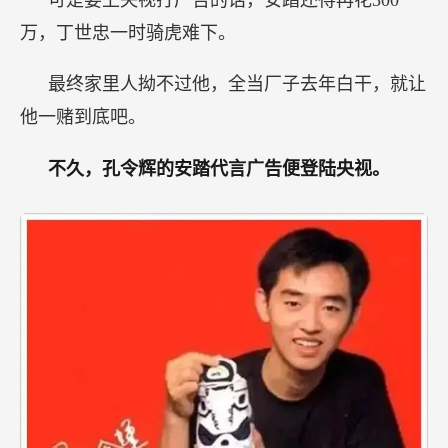
可是要上央视打广告的话，安踏还得再花300
万，丁世忠一时骑虎难下。
最终家里人拗不过他，全当厂子去年白干，就让
他一赌到底吧。
不久，孔令辉的安踏代言广告便登陆央视。