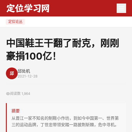
中
国
鞋
定位论丛
王
干
中国鞋王干翻了耐克，刚刚
翻
豪捐100亿！
了
耐
克，
邱处机
邱
2021-12-28
刚
刚
阅读数
1,964
豪
捐
摘要
100
从晋江一家不知名的制鞋小作坊，到如今中国第一、世界第
亿！
三的运动品牌，丁世忠带领安踏一路披荆斩棘，危中寻机。