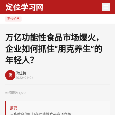
万
亿
功
定位论丛
能
性
万亿功能性食品市场爆火，
食
企业如何抓住“朋克养生”的
品
市
年轻人？
场
爆
倪佳帆
火，
倪
2022-01-04
企
业
阅读数
1,888
如
何
摘要
抓
三步教会你如何在功能性食品赛道竞争！