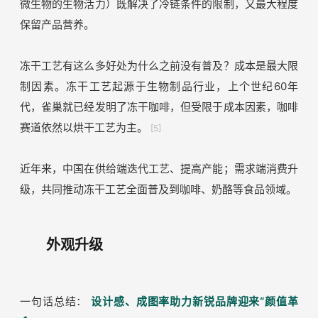
利地势。
[4]
再以小鹿蓝蓝为例，其采用的冻干工艺，使奶酪摆脱冷链运
输的环境束缚，开发出常温奶酪细分赛道。奶酪是传统短保
产品，渠道拓展的最大障碍在于冷链运输、冰柜展示。小鹿
蓝蓝在儿童奶酪赛道引入冻干工艺（把含有大量水分物质，
冻结成固体，然后在真空条件下升华固态水，保留蛋白质、
微生物的生物活力）既解决了冷链条件的限制，又最大程度
保留产品营养。
冻干工艺有这么多好处为什么之前没有普及？成本是最大限
制因素。冻干工艺起源于生物制品行业，上个世纪60年
代，雀巢就已经发明了冻干咖啡，但受限于成本因素，咖啡