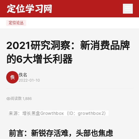
2021
研
究
定位论丛
洞
察：
2021研究洞察：新消费品牌
新
的6大增长利器
消
费
品
佚名
佚
2022-01-10
牌
的
阅读数
1,886
6
大
来源：增长黑盒Growthbox（ID：growthbox2）
增
长
前言：新锐存活难，头部也焦虑
利