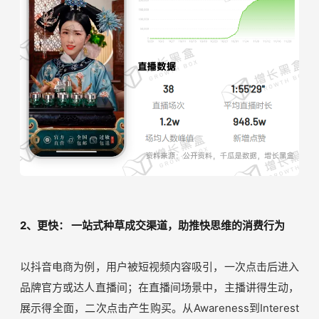
集延禧宫正传”的抖音号，在直播间搭建了延禧宫场景，主
播们化身剧中人物演绎剧情，剧情间隙植入产品，激发观众
的观看兴趣。数据监测结果显示，抖音账号开播仅一周，就
收获了15.3万粉丝，自2021年10月27日开播后的一个月时
间内，38场直播场均观看人数峰值达到1.2万，甚至抢了佰
草集官方账号的风头。