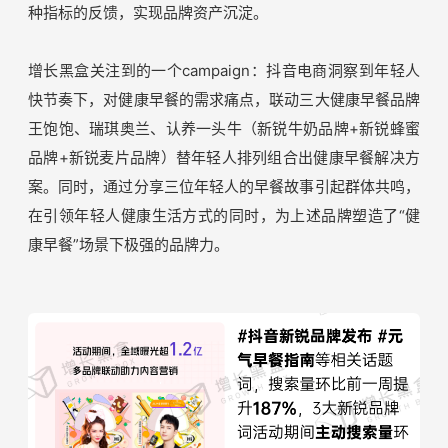
GMV之外实现品牌资产沉淀
兴趣电商具有原生媒体属性，使得品牌在抖音电商进行的营
销，不仅可以收获销售量，还能收获用户对品牌的认知，实
现品牌发酵。
具体实践中：品牌在兴趣电商平台打磨爆款内容，依靠大流
量、兴趣契合人群的长尾效应，在站内成交的同时，引导站
内外话题持续发酵，沉淀品牌资产。一次成功的兴趣电商营
销campaign，能够带来社媒热度、其他平台GMV溢出等多
种指标的反馈，实现品牌资产沉淀。
增长黑盒关注到的一个campaign：抖音电商洞察到年轻人
快节奏下，对健康早餐的需求痛点，联动三大健康早餐品牌
王饱饱、瑞琪奥兰、认养一头牛（新锐牛奶品牌+新锐蜂蜜
品牌+新锐麦片品牌）替年轻人排列组合出健康早餐解决方