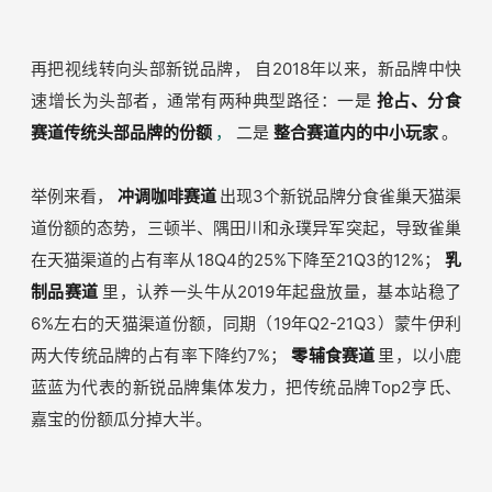
再把视线转向头部新锐品牌，
自2018年以来，新品牌中快
速增长为头部者，通常有两种典型路径：一是
抢占、分食
赛道传统头部品牌的份额
，
二是
整合赛道内的中小玩家
。
举例来看，
冲调咖啡赛道
出现3个新锐品牌分食雀巢天猫渠
道份额的态势，三顿半、隅田川和永璞异军突起，导致雀巢
在天猫渠道的占有率从18Q4的25%下降至21Q3的12%；
乳
制品赛道
里，认养一头牛从2019年起盘放量，基本站稳了
6%左右的天猫渠道份额，同期（19年Q2-21Q3）蒙牛伊利
两大传统品牌的占有率下降约7%；
零辅食赛道
里，以小鹿
蓝蓝为代表的新锐品牌集体发力，把传统品牌Top2亨氏、
嘉宝的份额瓜分掉大半。