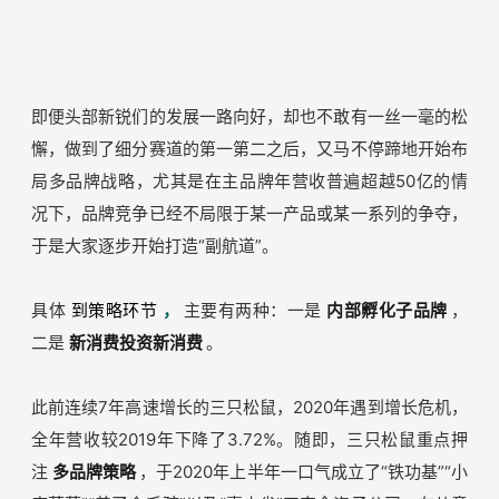
即便头部新锐们的发展一路向好，却也不敢有一丝一毫的松
懈，做到了细分赛道的第一第二之后，又马不停蹄地开始布
局多品牌战略，尤其是在主品牌年营收普遍超越50亿的情
况下，品牌竞争已经不局限于某一产品或某一系列的争夺，
于是大家逐步开始打造“副航道”。
具体
到策略环节
，
主要有两种：一是
内部孵化子品牌
，
二是
新消费投资新消费
。
此前连续7年高速增长的三只松鼠，2020年遇到增长危机，
全年营收较2019年下降了3.72%。随即，三只松鼠重点押
注
多品牌策略
，于2020年上半年一口气成立了“铁功基”“小