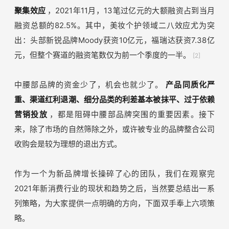
聚集效应
，2021年11月，13笔过亿元的大额融资占到当月
融资总额的82.5%。其中，美妆个护领域二八效应尤为突
出：头部新锐品牌Moody获资10亿元，福瑞达获资7.38亿
元，但整个赛道的融资笔数仅为前一个季度的一半。
[2]
中腰部品牌的资金少了，机会也就少了。
产品同质化严
重、渠道红利退潮、细分品类的利差基本被抹平、过于依赖
营销投放
，都是阻碍中腰部品牌突围的重要因素。接下
来，除了市场的自然筛除之外，或许被专业的品牌整合公司
收购会是较为理想的退出方式。
作为一个为新品牌增长操碎了心的团队，我们在观察完
2021年新消费行业的现状和趋势之后，当然要总结出一系
列策略，为大家提供一点明确的方向，下面双手奉上六项策
略。