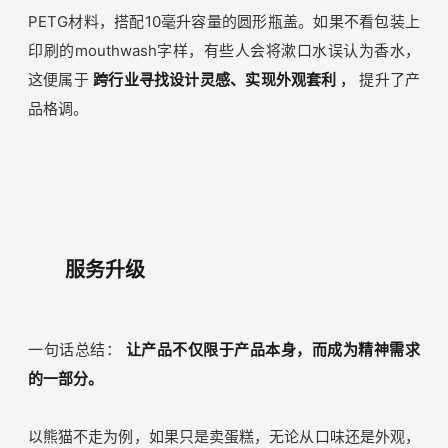
产品颜值，另一方面，高颜值消费品被赋予社交货币属性，
进一步提升了年轻人的审美。
以Babycare为例，产品在外观的设计上选择了采用低饱和
度的颜色，看上去给人一种舒缓、平静、淡定的感觉，特别
是对于孕产期和哺乳期的宝妈来说，可以缓解其焦虑的情
绪，
用
色彩氛围实现了功能性效果
。
[6]
再以清之科研为例，它把漱口水赛道美妆化，借鉴了香水瓶
的设计，将传统的圆柱形改为长方体，采用透明度高的
PETG材料，搭配10毫升容量的圆形瓶盖。如果不看包装上
印刷的mouthwash字样，有些人会将漱口水误认为香水，
这便属于
跨行业寻找设计灵感、实现外观套利
，
提升了产
品格调。