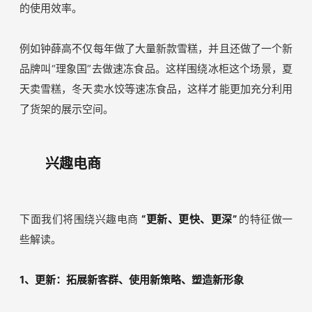
展示、客服回复；以及Purchase：优化用户的购物体验、
保障用户售后权益的职责，很大程度上承担了品牌官网的职
责。
货架电商目前正沿着以用户为中心的个性化方向发展，千人
千面的展示意味着货架扩容、产品丰富度上升。在这一背景
下，品牌需要围绕细分场景和人群上架更多产品，提升货架
的使用效率。
例如钟薛高不仅每年做了大量新款雪糕，并且还做了一个新
品牌叫“理象国”去做速冻食品。这样围绕冰柜这个场景，夏
天卖雪糕，冬天卖水饺等速冻食品，这样才能更加充分利用
了货架的展示空间。