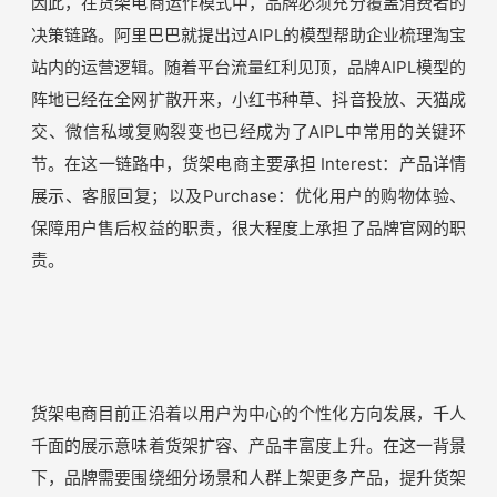
货架电商
丹尼尔·卡尼曼在《思考，快与慢》一书中指出：人的思维
分为两个系统，“慢思维”是有逻辑、费脑力、靠理性决策
的，如复杂运算，而“快思维”是快速、无意识、靠直觉决策
的，如听歌、逛街、刷短视频。
在货架电商场景中，主要
由人来找货，消费者目的性强
，
会更加理性地去对比所有
的可能性，谨慎做出选择
，
属于“慢思维”的思考模式。
因此，在货架电商运作模式中，品牌必须充分覆盖消费者的
决策链路。阿里巴巴就提出过AIPL的模型帮助企业梳理淘宝
站内的运营逻辑。随着平台流量红利见顶，品牌AIPL模型的
阵地已经在全网扩散开来，小红书种草、抖音投放、天猫成
交、微信私域复购裂变也已经成为了AIPL中常用的关键环
节。在这一链路中，货架电商主要承担 Interest：产品详情