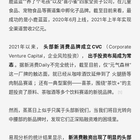
鹿蓝蓝”“养了个毛孩”以及“喜小雀”四家全资子公司，在儿童
食品、宠物食品等赛道集中孵化子品牌。截至目前来看，最
成功的是小鹿蓝蓝，2020年6月上线，2021年上半年实现
全渠道营收2亿元。
2021年以来，
头部新消费品牌成立CVC
（Corporate
Venture Capital，企业风险投资），
出手投资布局成为常
态
。据新消费Daily不完全统计，截至目前，仅“元气森林”
这一厂牌的触达面，就已经从咖啡酒饮延伸到了
火腿肠等
肉制品赛道
；还有一典型案例——喜茶，围绕“茶饮+”的主
题投资了原料、茶咖酒等多个饮料赛道的新锐品牌。
[1]
然而，蒸蒸日上似乎只属于头部新锐们，当我们将目光转向
中腰部的新品牌时，发现它们正深陷融资难的困境里。
易观分析的统计结果显示，
新消费融资出现了明显的头部