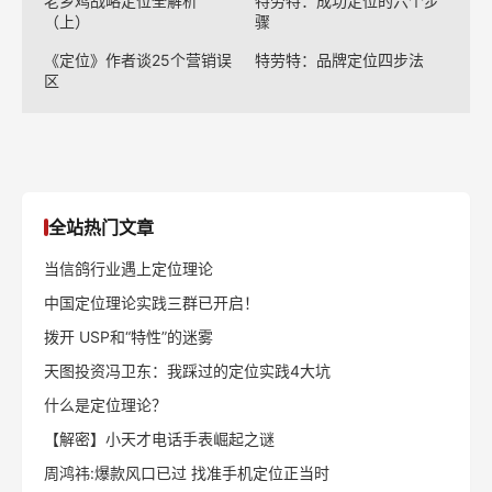
老乡鸡战略定位全解析
特劳特：成功定位的六个步
（上）
骤
《定位》作者谈25个营销误
特劳特：品牌定位四步法
区
全站热门文章
当信鸽行业遇上定位理论
中国定位理论实践三群已开启！
拨开 USP和“特性”的迷雾
天图投资冯卫东：我踩过的定位实践4大坑
什么是定位理论？
【解密】小天才电话手表崛起之谜
周鸿祎:爆款风口已过 找准手机定位正当时