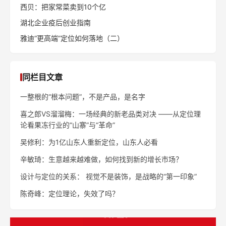
西贝：把家常菜卖到10个亿
湖北企业疫后创业指南
雅迪“更高端”定位如何落地（二）
同栏目文章
一整根的“根本问题”，不是产品，是名字
喜之郎VS溜溜梅：一场经典的新老品类对决 ——从定位理
论看果冻行业的“山寨”与“革命”
吴修利：为1亿山东人重新定位，山东人必看
辛敏琦：生意越来越难做，如何找到新的增长市场？
设计与定位的关系： 视觉不是装饰，是战略的“第一印象”
陈奇峰：定位理论，失效了吗？