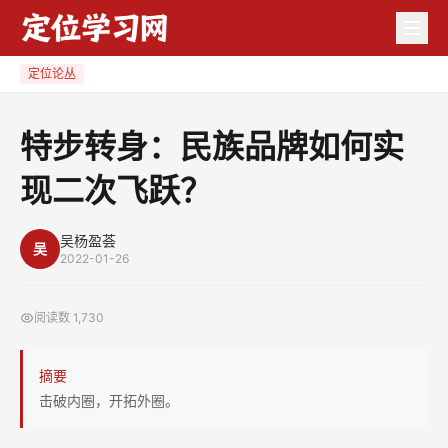
特
步
转
定位论丛
身：
民
特步转身：民族品牌如何实
族
现二次飞跃？
品
牌
如
吴杨盈荟
吴
2022-01-26
何
实
阅读数
1,730
现
二
摘要
次
击破内圈，开拓外圈。
飞
跃？