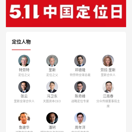
定位人物
特劳特
里斯
邓德隆
劳拉·里斯
定位之父
定位之父
特劳特全球总裁
里斯合伙人
张云
冯卫东
陈奇峰
江南春
里斯全球合伙人
天图资本CEO
战略定位专家
分众传媒董事局主
席
鲁建华
潘轲
周年洋