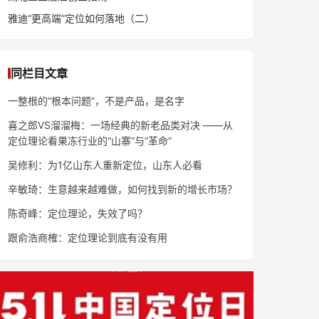
雅迪“更高端”定位如何落地（二）
同栏目文章
一整根的“根本问题”，不是产品，是名字
喜之郎VS溜溜梅：一场经典的新老品类对决 ——从
定位理论看果冻行业的“山寨”与“革命”
吴修利：为1亿山东人重新定位，山东人必看
辛敏琦：生意越来越难做，如何找到新的增长市场？
陈奇峰：定位理论，失效了吗？
跟俞浩商榷：定位理论到底有没有用