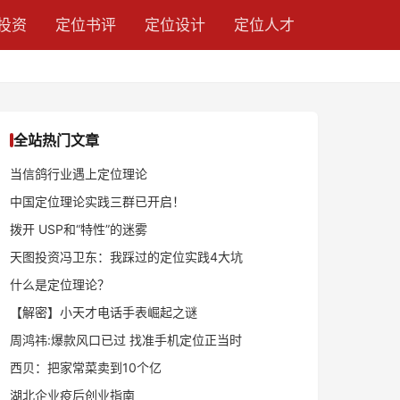
投资
定位书评
定位设计
定位人才
全站热门文章
当信鸽行业遇上定位理论
中国定位理论实践三群已开启！
拨开 USP和“特性”的迷雾
天图投资冯卫东：我踩过的定位实践4大坑
什么是定位理论？
【解密】小天才电话手表崛起之谜
周鸿祎:爆款风口已过 找准手机定位正当时
西贝：把家常菜卖到10个亿
湖北企业疫后创业指南