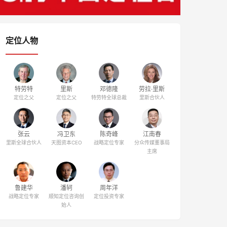
定位人物
特劳特
里斯
邓德隆
劳拉·里斯
定位之父
定位之父
特劳特全球总裁
里斯合伙人
张云
冯卫东
陈奇峰
江南春
里斯全球合伙人
天图资本CEO
战略定位专家
分众传媒董事局
主席
鲁建华
潘轲
周年洋
战略定位专家
顺知定位咨询创
定位投资专家
始人