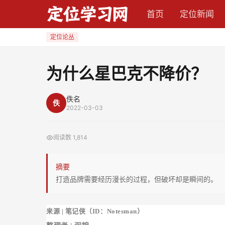
首页
定位新闻
为
什
定位论丛
么
星
​为什么星巴克不降价？
巴
克
佚名
佚
不
2022-03-03
降
价？
阅读数
1,814
摘要
打造品牌需要经历漫长的过程，但破坏却是瞬间的。
来源 | 笔记侠（ID：Notesman）