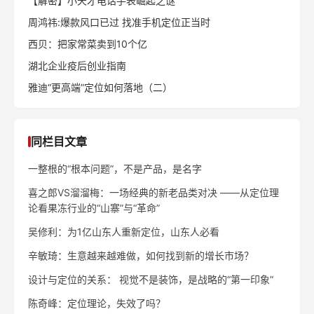
【解密】小天才电话手表崛起之谜
周鸿祎:爆款风口已过 找准手机定位正当时
西贝：把家常菜卖到10个亿
湖北企业疫后创业指南
雅迪“更高端”定位如何落地（二）
同栏目文章
一整根的“根本问题”，不是产品，是名字
喜之郎VS溜溜梅：一场经典的新老品类对决 ——从定位理
论看果冻行业的“山寨”与“革命”
吴修利：为1亿山东人重新定位，山东人必看
辛敏琦：生意越来越难做，如何找到新的增长市场？
设计与定位的关系： 视觉不是装饰，是战略的“第一印象”
陈奇峰：定位理论，失效了吗？