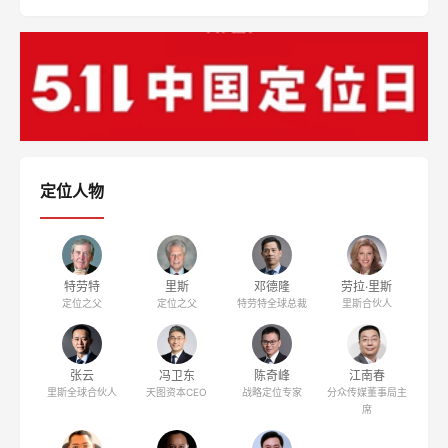
定位人物
特劳特
里斯
邓德隆
劳拉·里斯
定位之父
定位之父
特劳特全球总裁
里斯合伙人
张云
冯卫东
陈奇峰
江南春
里斯全球合伙人
天图资本CEO
战略定位专家
分众传媒董事局主
席