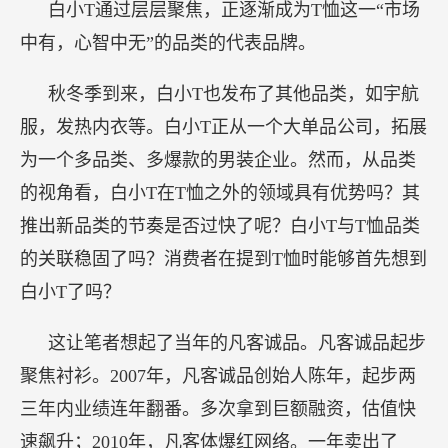
白小T通过层层聚焦，正逐渐成为T恤这一“市场
中有，心智中无”的品类的代表品牌。
秋冬季到来，白小T也发布了其他品类，如宇航
服，发热内衣等。白小T正从一个大单品公司，拓展
为一个多品类、多爆款的男装企业。然而，从品类
的视角看，白小T在T恤之外的领域具有优势吗？其
推出新品类的节奏是否过快了呢？白小T与T恤品类
的关联稳固了吗？消费者在提到T恤时能够首先想到
白小T了吗？
这让笔者想起了当年的凡客诚品。凡客诚品起步
聚焦衬衫。2007年，凡客诚品创始人陈年，起步两
三年内业绩连年翻番。多次拿到巨额融资，估值快
速飙升；2010年，凡客体爆红网络。一年卖出了