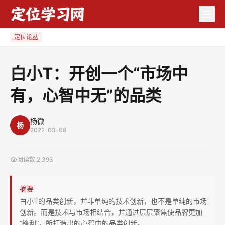
白
小
T：
定位论丛
开
创
白小T：开创一个“市场中
一
有，心智中无”的品类
个
“市
场
杨微
杨
2022-03-08
中
有，
阅读数
2,393
心
智
摘要
中
白小T的品类创新，并非单纯的技术创新，也不是单纯的市场
无”
创新。而是技术与市场相结合，并通过层层聚焦使品牌更加
的
“锋利”，所打造出的心智中的品类创新。