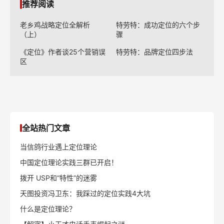
推荐阅读
老乡鸡战略定位全解析
特劳特：成功定位的六个步
（上）
骤
《定位》作者谈25个营销误
特劳特：品牌定位四步法
区
全站热门文章
当信鸽行业遇上定位理论
中国定位理论实践三群已开启！
拨开 USP和“特性”的迷雾
天图投资冯卫东：我踩过的定位实践4大坑
什么是定位理论？