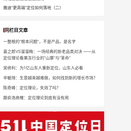
雅迪“更高端”定位如何落地（二）
同栏目文章
一整根的“根本问题”，不是产品，是名字
喜之郎VS溜溜梅：一场经典的新老品类对决 ——从
定位理论看果冻行业的“山寨”与“革命”
吴修利：为1亿山东人重新定位，山东人必看
辛敏琦：生意越来越难做，如何找到新的增长市场？
陈奇峰：定位理论，失效了吗？
跟俞浩商榷：定位理论到底有没有用