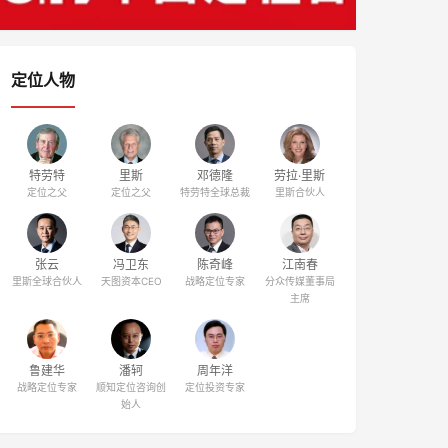
定位人物
特劳特
里斯
邓德隆
劳拉·里斯
定位之父
定位之父
特劳特全球总裁
里斯合伙人
张云
冯卫东
陈奇峰
江南春
里斯全球合伙人
天图资本CEO
战略定位专家
分众传媒董事局
主席
鲁建华
潘轲
周年洋
战略定位专家
顺知定位咨询创
定位投资专家
始人