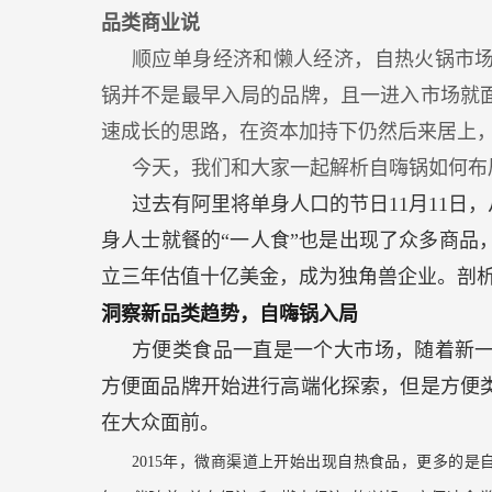
业
品类商业说
做
顺应单身经济和懒人经济，自热火锅市
对
锅并不是最早入局的品牌，且一进入市场就
了
速成长的思路，在资本加持下仍然后来居上
什
今天，我们和大家一起解析自嗨锅如何布
么？
过去有阿里将单身人口的节日11月11日，
身人士就餐的“一人食”也是出现了众多商品
立三年估值十亿美金，成为独角兽企业。剖析
洞察新品类趋势，自嗨锅入局
方便类食品一直是一个大市场，随着新
方便面品牌开始进行高端化探索，但是方便
在大众面前。
2015年，微商渠道上开始出现自热食品，更多的是