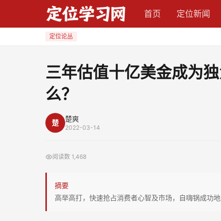
三
首页
定位新闻
年
估
定位论丛
值
十
三年估值十亿美金成为独
亿
么？
美
金
成
楚爽
楚
2022-03-14
为
独
阅读数
1,468
角
兽，
摘要
这
高举高打，快速抢占消费者心智及市场，自嗨锅成功地
家
企