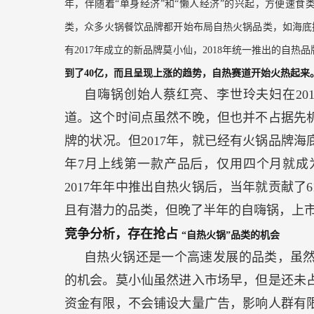
年，伴随着“单身经济”和“懒人经济”的兴起，方便速
类，众多火锅餐饮品牌都开始布局自热火锅品类，如海底
有2017年成立的新品牌莫小仙，2018年统一推出的自
到了40亿，而且呈现上涨的趋势，自热赛道开始火热起来
自嗨锅创始人蔡红亮、李世玲夫妇在20
道。这个时间点虽然不晚，但也并不占据先机
牌的状况。但2017年，就已经有火锅品牌海
年7月上线第一款产品后，仅用四个月就成
2017年年中推出自热火锅后，当年就贡献了
且有潜力的品类，但晚了半年的自嗨锅，上
竞争分析，存在抢占
“自热火锅”品类的机会
自热火锅还是一个高速发展的品类，虽
的机会。莫小仙虽然进入市场早，但是还未
资金有限，不会铺设大量广告，影响人群有