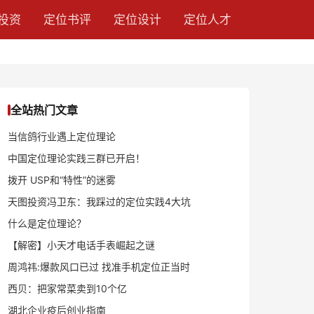
投资
定位书评
定位设计
定位人才
全站热门文章
当信鸽行业遇上定位理论
中国定位理论实践三群已开启！
拨开 USP和“特性”的迷雾
天图投资冯卫东：我踩过的定位实践4大坑
什么是定位理论？
【解密】小天才电话手表崛起之谜
周鸿祎:爆款风口已过 找准手机定位正当时
西贝：把家常菜卖到10个亿
湖北企业疫后创业指南