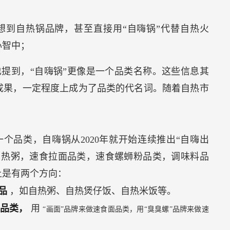
想到自热锅品牌，甚至直接用“自嗨锅”代替自热火
心智中；
提到，“自嗨锅”更像是一个品类名称。这些信息其
成果，一定程度上成为了品类的代名词。随着自热市
个品类，自嗨锅从2020年就开始连续推出“自嗨出
自热粥，速食拉面品类，速食螺蛳粉品类，调味料品
上是有两个方向：
产品
，如自热粥、自热煲仔饭、自热米饭等。
便品类，
用
“画面”品牌来做速食面品类，用“臭臭螺”品牌来做速