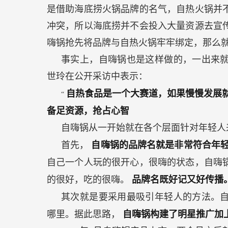
是借助海底捞火锅品牌的名气，自热火锅并
冲突，所以海底捞并不会投入大量资源去宣
嗨锅抢先将品牌与自热火锅牢牢绑定，那么
事实上，自嗨锅也是这样做的，一出来
世玲在公开采访中表示：
自热食品是一个大赛道，如果慢慢发展
“
备足资源，抢占心智
自嗨锅从一开始就在各个层面针对年轻人
首先，
自嗨锅的品牌名就是非常符合年
自己一个人玩的很开心，很嗨的状态，自嗨
的很好，吃的很嗨。
品牌名既好记又好传播
其次就是要采用最吸引年轻人的方法。
哪里。据此思路，
自嗨锅构建了明星推广加