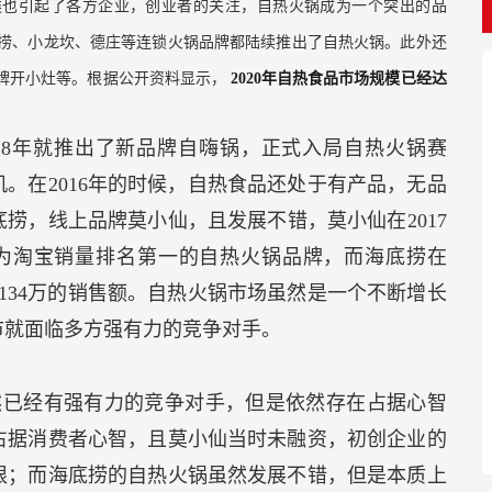
食类也引起了各方企业，创业者的关注，自热火锅成为一个突出的品
捞、小龙坎、德庄等连锁火锅品牌都陆续推出了自热火锅。此外还
热品牌开小灶等。根据公开资料显示，
2020年自热食品市场规模已经达
。
18年就推出了新品牌自嗨锅，正式入局自热火锅赛
。在2016年的时候，自热食品还处于有产品，无品
底捞，线上品牌莫小仙，且发展不错，莫小仙在2017
为淘宝销量排名第一的自热火锅品牌，而海底捞在
6134万的销售额。自热火锅市场虽然是一个不断增长
市就面临多方强有力的竞争对手。
然已经有强有力的竞争对手，但是依然存在占据心智
占据消费者心智，且莫小仙当时未融资，初创企业的
限；而海底捞的自热火锅虽然发展不错，但是本质上