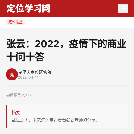
张
云：
2022，
定位论丛
疫
情
张云：2022，疫情下的商业
下
十问十答
的
商
业
克里夫定位研修院
克
2022-04-11
十
问
阅读数
2,072
十
答
摘要
乱世之下，未来怎么走？看看张云老师的分享。