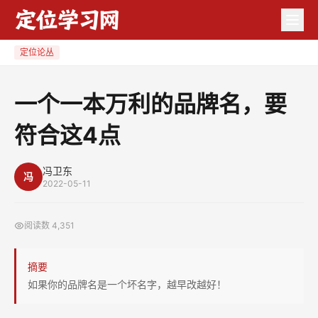
一
个
一
定位论丛
本
万
一个一本万利的品牌名，要
利
符合这4点
的
品
牌
冯卫东
冯
2022-05-11
名，
要
阅读数
4,351
符
合
摘要
这
如果你的品牌名是一个坏名字，越早改越好！
4
点