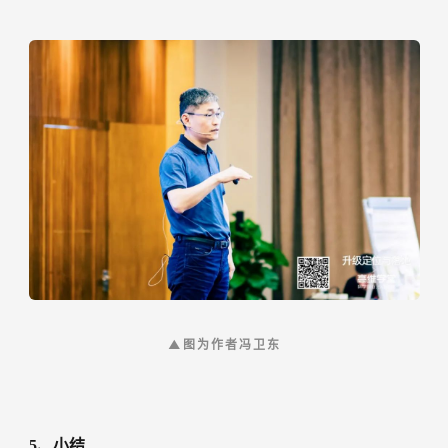
▲图为作者冯卫东
5、小结