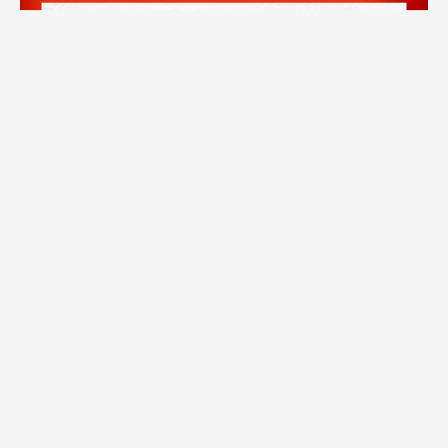
继今麦郎饮品官宣向京城所有社区和防疫站点24小
时免费派送今麦郎凉白开后，5月21日，今麦郎饮品
再次官宣发起“北京同城速递凉白开”城市英雄集结
令，号召在京热心市民加入今麦郎饮品“送水大
军”，共同保障京城社区和防疫站点“大白”饮水需
求。