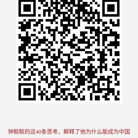
航里程超200公里，为广大电动车消费者带来福音，
期待今天的雅迪续航能力见证赛取得圆满成功。
一周精彩文章：
蜂花6次热搜背后：老国货品牌，如何焕发新生命
力？