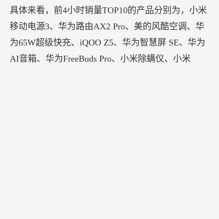
具体来看，前4小时销量TOP10的产品分别为，小米
移动电源3、华为路由AX2 Pro、美的风酷空调、华
为65W超级快充、iQOO Z5、华为智慧屏 SE、华为
AI音箱、华为FreeBuds Pro、小米除螨仪、小米
Redmi AirDots 3。在数据表现方面，4小时内，美的
风酷空调成交额破亿，小米移动电源3销量破15万
单，华为路由器销量达到5万单，iQOO Z5销量达到
2万件。这个618，京东电器让每一位用户都能享受
到“巨超值”带来的实惠，享受趋势电器产品带来的
崭新体验，焕新品质生活。
【方太与华为达成合作，携手推进厨电智慧化产业
升级】