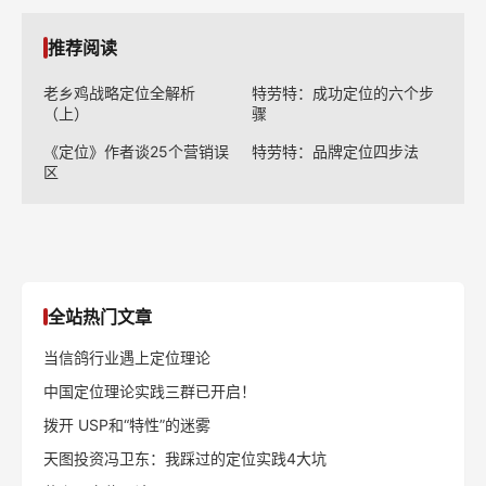
推荐阅读
老乡鸡战略定位全解析
特劳特：成功定位的六个步
（上）
骤
《定位》作者谈25个营销误
特劳特：品牌定位四步法
区
全站热门文章
当信鸽行业遇上定位理论
中国定位理论实践三群已开启！
拨开 USP和“特性”的迷雾
天图投资冯卫东：我踩过的定位实践4大坑