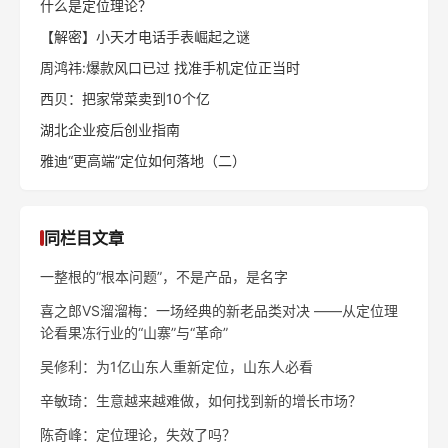
什么是定位理论？
【解密】小天才电话手表崛起之谜
周鸿祎:爆款风口已过 找准手机定位正当时
西贝：把家常菜卖到10个亿
湖北企业疫后创业指南
雅迪“更高端”定位如何落地（二）
同栏目文章
一整根的“根本问题”，不是产品，是名字
喜之郎VS溜溜梅：一场经典的新老品类对决 ——从定位理
论看果冻行业的“山寨”与“革命”
吴修利：为1亿山东人重新定位，山东人必看
辛敏琦：生意越来越难做，如何找到新的增长市场？
陈奇峰：定位理论，失效了吗？