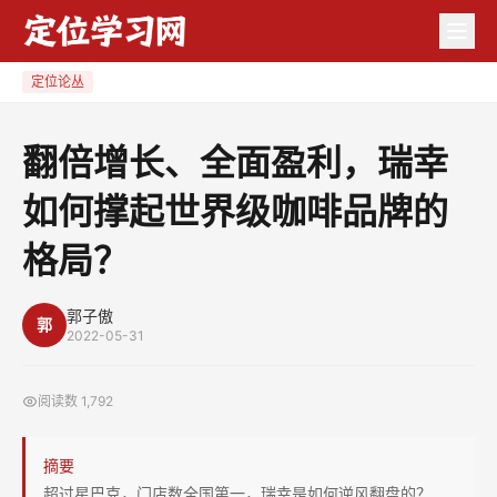
翻
倍
增
定位论丛
长、
全
翻倍增长、全面盈利，瑞幸
面
如何撑起世界级咖啡品牌的
盈
利，
格局？
瑞
幸
郭子傲
如
郭
2022-05-31
何
撑
阅读数
1,792
起
世
摘要
界
超过星巴克，门店数全国第一，瑞幸是如何逆风翻盘的？