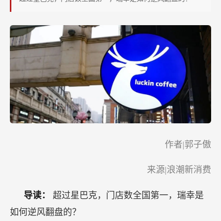
级
咖
啡
品
牌
的
格
局？
作者|郭子傲
来源|浪潮新消费
导读：
超过星巴克，门店数全国第一，瑞幸是
如何逆风翻盘的？