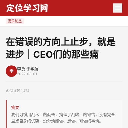
在
错
误
定位论丛
的
方
在错误的方向上止步，就是
向
进步｜CEO们的那些痛
上
止
步，
李勇 于学航
李
2022-08-01
就
是
阅读数
1,474
进
步
摘要
｜
我们习惯用战术上的勤奋，掩盖了战略上的懒惰，没有完全
CEO
盘点自身的优势，没分清能做、想做、可做的事情。
们