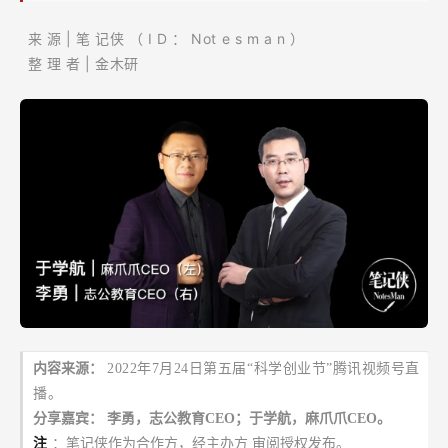
的
来
源
|
笔
记侠
（
I
D
：
Not
e
s
m
a
n
）
那
整
理
者
|
金木研
些
痛
内容来源：
2022年7月24日第五届“科学创业节”腾讯视频号直
播。
分享嘉宾：
李勇，志公教育CEO；于学航，麻爪爪CEO。
注
：笔记侠作为合作方，经主办方
审阅授权发布。