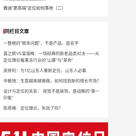
雅迪“更高端”定位如何落地（二）
同栏目文章
一整根的“根本问题”，不是产品，是名字
喜之郎VS溜溜梅：一场经典的新老品类对决 ——从
定位理论看果冻行业的“山寨”与“革命”
吴修利：为1亿山东人重新定位，山东人必看
辛敏琦：生意越来越难做，如何找到新的增长市场？
设计与定位的关系： 视觉不是装饰，是战略的“第一
印象”
陈奇峰：定位理论，失效了吗？