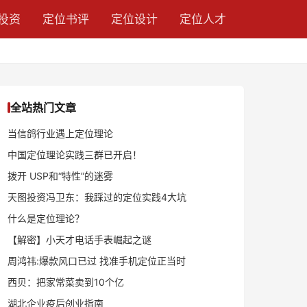
投资
定位书评
定位设计
定位人才
全站热门文章
当信鸽行业遇上定位理论
中国定位理论实践三群已开启！
拨开 USP和“特性”的迷雾
天图投资冯卫东：我踩过的定位实践4大坑
什么是定位理论？
【解密】小天才电话手表崛起之谜
周鸿祎:爆款风口已过 找准手机定位正当时
西贝：把家常菜卖到10个亿
湖北企业疫后创业指南