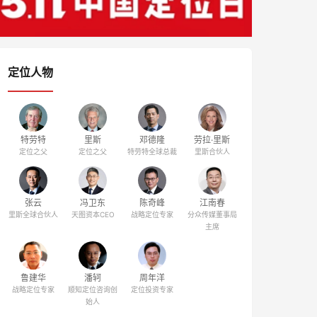
定位人物
特劳特
里斯
邓德隆
劳拉·里斯
定位之父
定位之父
特劳特全球总裁
里斯合伙人
张云
冯卫东
陈奇峰
江南春
里斯全球合伙人
天图资本CEO
战略定位专家
分众传媒董事局
主席
鲁建华
潘轲
周年洋
战略定位专家
顺知定位咨询创
定位投资专家
始人