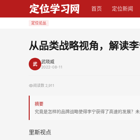
从
首页
定位新闻
品
类
定位论丛
战
略
从品类战略视角，解读李
视
角，
武晓威
武
解
2022-08-11
读
李
阅读数
2,911
宁
成
摘要
功
究竟是怎样的品牌战略使得李宁获得了高速的发展？未
背
后
里斯视点
的