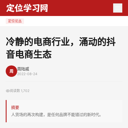
冷
静
的
定位论丛
电
商
冷静的电商行业，涌动的抖
行
音电商生态
业，
涌
动
周陆戚
周
2022-08-24
的
抖
阅读数
1,702
音
电
摘要
商
人货场的再次构建，是任何品牌不能错过的新时代。
生
态