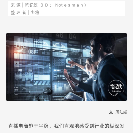
来
源 | 笔记侠（I
D
：
Not
e
s
m
a
n
）
整
理
者
|
少将
文
| 周陆戚
直播电商趋于平稳，我们直观地感受到行业的纵深发