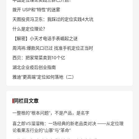
拨开 USP和“特性”的迷雾
天图投资冯卫东：我踩过的定位实践4大坑
什么是定位理论？
【解密】小天才电话手表崛起之谜
周鸿祎:爆款风口已过 找准手机定位正当时
西贝：把家常菜卖到10个亿
湖北企业疫后创业指南
雅迪“更高端”定位如何落地（二）
同栏目文章
一整根的“根本问题”，不是产品，是名字
喜之郎VS溜溜梅：一场经典的新老品类对决 ——从定位理
论看果冻行业的“山寨”与“革命”