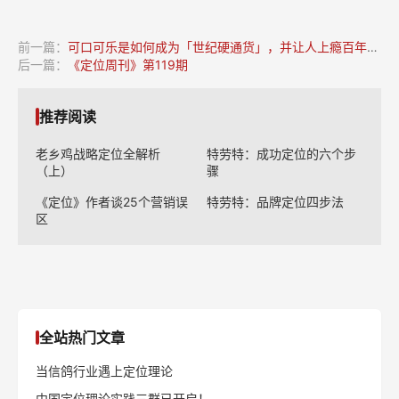
前一篇：
可口可乐是如何成为「世纪硬通货」，并让人上瘾百年的？
后一篇：
《定位周刊》第119期
推荐阅读
老乡鸡战略定位全解析
特劳特：成功定位的六个步
（上）
骤
《定位》作者谈25个营销误
特劳特：品牌定位四步法
区
全站热门文章
当信鸽行业遇上定位理论
中国定位理论实践三群已开启！