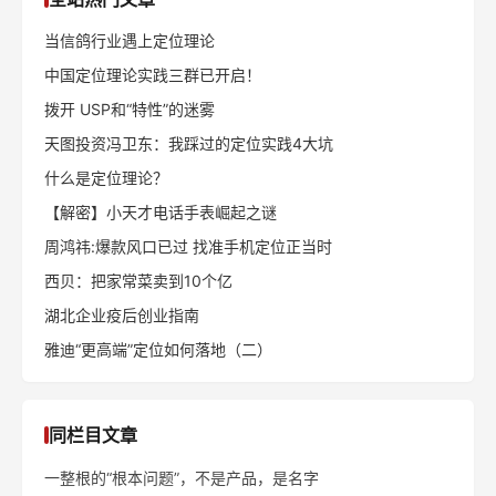
当信鸽行业遇上定位理论
中国定位理论实践三群已开启！
拨开 USP和“特性”的迷雾
天图投资冯卫东：我踩过的定位实践4大坑
什么是定位理论？
【解密】小天才电话手表崛起之谜
周鸿祎:爆款风口已过 找准手机定位正当时
西贝：把家常菜卖到10个亿
湖北企业疫后创业指南
雅迪“更高端”定位如何落地（二）
同栏目文章
一整根的“根本问题”，不是产品，是名字