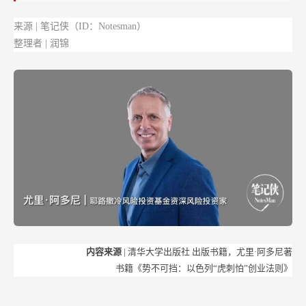
中
来源 | 笔记侠（ID：Notesman）
的
整理者 | 润锦
地
区
之
一？
内容来源
| 清华大学出版社
出版书籍，尤里·阿多尼著
书籍《势不可挡：以色列“虎刺怕”创业法则》