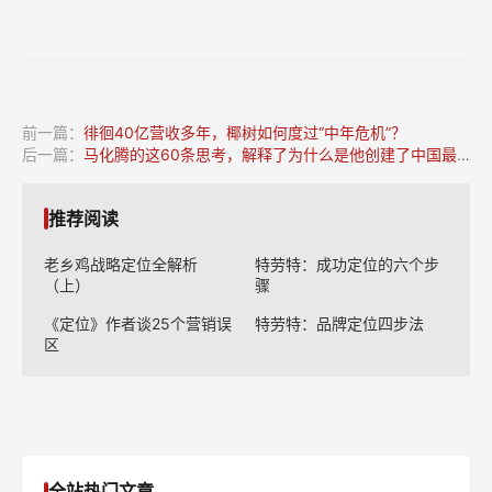
前一篇：
徘徊40亿营收多年，椰树如何度过“中年危机”？
后一篇：
马化腾的这60条思考，解释了为什么是他创建了中国最成功的企业
推荐阅读
老乡鸡战略定位全解析
特劳特：成功定位的六个步
（上）
骤
《定位》作者谈25个营销误
特劳特：品牌定位四步法
区
全站热门文章