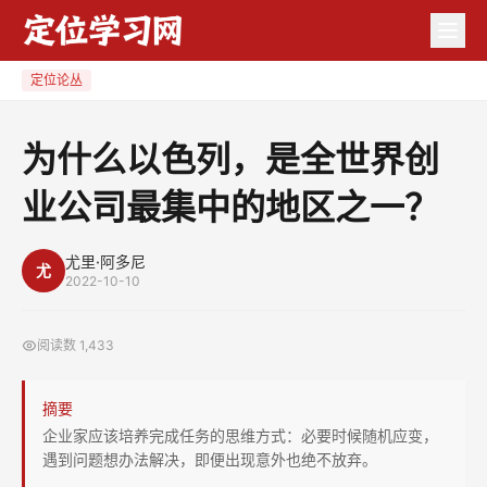
为
什
么
定位论丛
以
色
为什么以色列，是全世界创
列，
业公司最集中的地区之一？
是
全
世
尤里·阿多尼
尤
2022-10-10
界
创
阅读数
1,433
业
公
摘要
司
企业家应该培养完成任务的思维方式：必要时候随机应变，
最
遇到问题想办法解决，即便出现意外也绝不放弃。
集