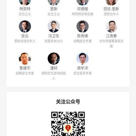
特劳特
里斯
邓德隆
劳拉·里斯
定位之父
定位之父
特劳特全球总裁
里斯合伙人
张云
冯卫东
陈奇峰
江南春
里斯全球合伙人
天图资本CEO
战略定位专家
分众传媒董事局主
席
鲁建华
潘轲
周年洋
战略定位专家
顺知定位咨询创始
定位投资专家
人
关注公众号