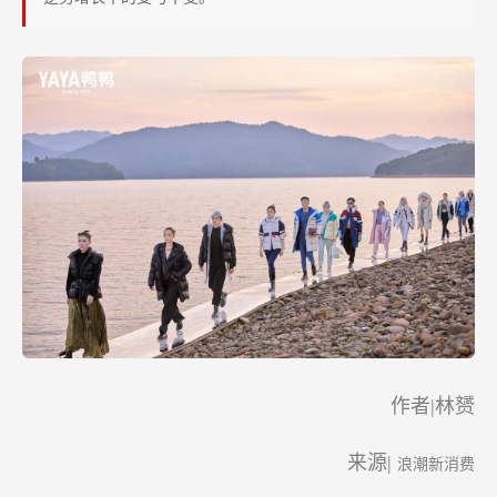
人
刘
永
熙：
新
一
代
国
民
品
牌
如
何
作者|林赟
打
造？
来源|
浪潮新消费