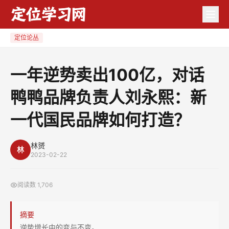
一
年
逆
定位论丛
势
卖
一年逆势卖出100亿，对话
出
鸭鸭品牌负责人刘永熙：新
100
亿，
一代国民品牌如何打造？
对
话
林赟
鸭
林
2023-02-22
鸭
品
阅读数
1,706
牌
负
摘要
责
逆势增长中的变与不变。