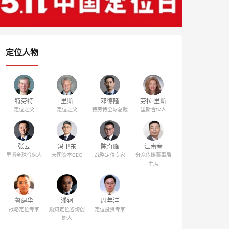
定位人物
特劳特
里斯
邓德隆
劳拉·里斯
定位之父
定位之父
特劳特全球总裁
里斯合伙人
张云
冯卫东
陈奇峰
江南春
里斯全球合伙人
天图资本CEO
战略定位专家
分众传媒董事局
主席
鲁建华
潘轲
周年洋
战略定位专家
顺知定位咨询创
定位投资专家
始人