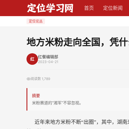
地
首页
定位新闻
方
米
定位论丛
粉
走
地方米粉走向全国，凭什
向
全
红餐编辑部
红
国，
2023-04-21
凭
什
阅读数
1,789
么
湖
摘要
南
米粉赛道的“湘军”不容忽视。
米
粉
近年来地方米粉不断“出圈”，其中，湖
冲