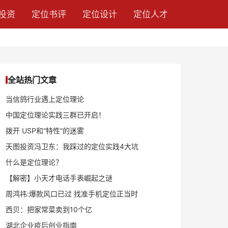
投资
定位书评
定位设计
定位人才
全站热门文章
当信鸽行业遇上定位理论
中国定位理论实践三群已开启！
拨开 USP和“特性”的迷雾
天图投资冯卫东：我踩过的定位实践4大坑
什么是定位理论？
【解密】小天才电话手表崛起之谜
周鸿祎:爆款风口已过 找准手机定位正当时
西贝：把家常菜卖到10个亿
湖北企业疫后创业指南