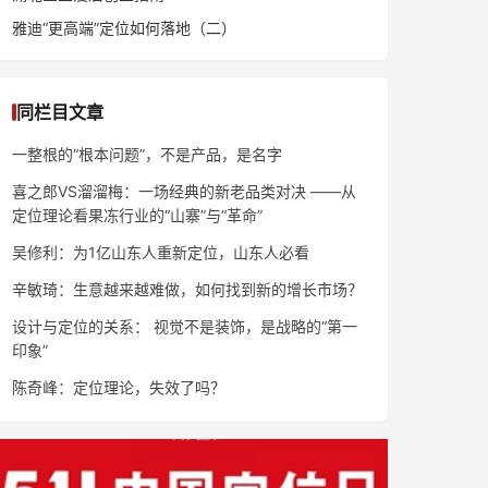
雅迪“更高端”定位如何落地（二）
同栏目文章
一整根的“根本问题”，不是产品，是名字
喜之郎VS溜溜梅：一场经典的新老品类对决 ——从
定位理论看果冻行业的“山寨”与“革命”
吴修利：为1亿山东人重新定位，山东人必看
辛敏琦：生意越来越难做，如何找到新的增长市场？
设计与定位的关系： 视觉不是装饰，是战略的“第一
印象”
陈奇峰：定位理论，失效了吗？