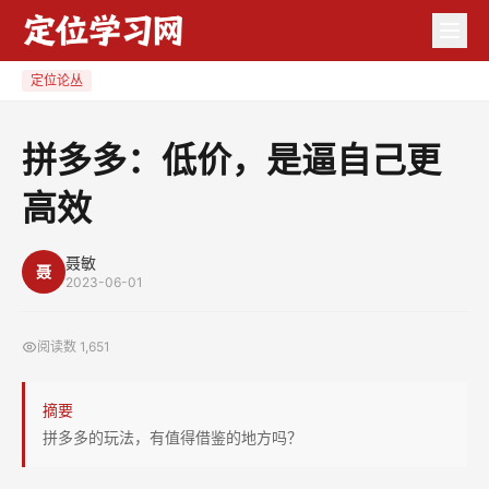
拼
多
多：
定位论丛
低
价，
拼多多：低价，是逼自己更
是
高效
逼
自
己
聂敏
聂
2023-06-01
更
高
阅读数
1,651
效
摘要
拼多多的玩法，有值得借鉴的地方吗？