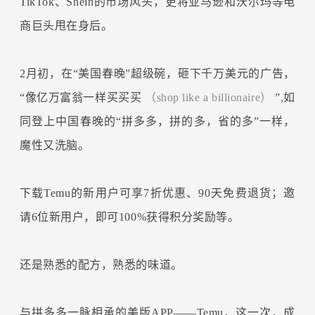
TikTok、Shein的市场风头，更将亚马逊和沃尔玛等电
商巨头甩在身后。
2月初，在“美国春晚”超级碗，砸下千万美元的广告，
“像亿万富翁一样买买买
（shop like a billionaire）
”,如
同登上中国春晚的“拼多多，拼的多，省的多”一样，
魔性又洗脑。
下载Temu的新用户可享7折优惠、90天免费退货；邀
请6位新用户，即可100%获得积分奖励等。
还是熟悉的配方，熟悉的味道。
与拼多多一脉相承的美版APP——Temu，这一次，成